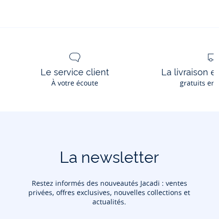
Ce produit peut-être recyclé.
En savoir plus
Le service client
La livraison e
À votre écoute
gratuits en
La newsletter
Restez informés des nouveautés Jacadi : ventes
privées, offres exclusives, nouvelles collections et
actualités.