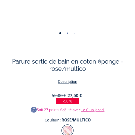
-
-
-
vue
vue
vue
01
02
03
Parure sortie de bain en coton éponge -
rose/multico
Description
55,00 €
27,50 €
-50 %
Soit
27
points fidélité avec
Le Club Jacadi
Couleur :
ROSE/MULTICO
Couleur