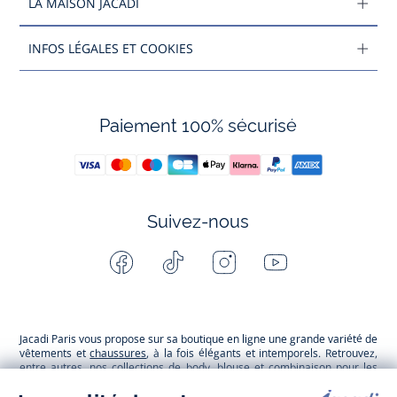
LA MAISON JACADI
INFOS LÉGALES ET COOKIES
Paiement 100% sécurisé
Suivez-nous
Facebook
Tiktok
Instagram
Youtube
-
-
-
-
Jacadi
Jacadi
Jacadi
Jacadi
Paris
Paris
Paris
Paris
Jacadi Paris vous propose sur sa boutique en ligne une grande variété de
vêtements et
chaussures
, à la fois élégants et intemporels. Retrouvez,
entre autres, nos collections de body, blouse et combinaison pour les
nouveaux-nés
, de t-shirt, pull et short pour les
bébés
et de pantalons,
chaussettes et accessoires pour les
enfants
de 1 mois à 12 ans.