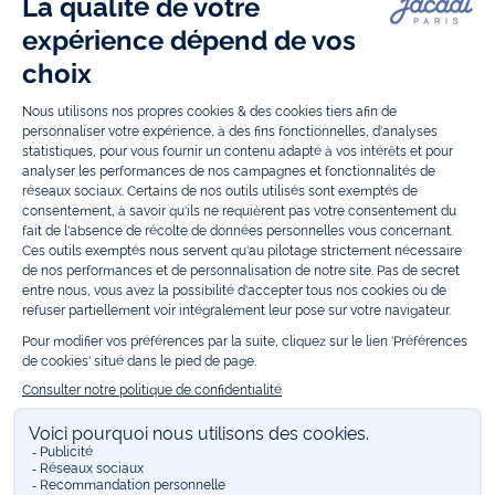
Découvrez nos collections mode et tendance pour filles et garçons.
Grâce à
Jacadi Seconde Vie
, donnez une seconde vie à vos articles pour
enfants. Profitez aussi de nos collections spéciales fête de fin d’année et
trouvez des idées
cadeaux de Noël
. Un heureux événement est arrivé ?
Retrouvez nos idées
cadeaux de naissance
, ainsi que le
mobilier
.
Bénéficiez également de prix réduits avec nos collections spéciales de
vêtements enfants en soldes
et de notre
collection Outlet
toute l’année.
Guettez les
promotions Prix Doux
, une opération spéciale Jacadi avec
des vêtements enfant à prix tout ronds. Adhérez au programme de
Fidélité Jacadi afin de profiter des
ventes privées
. Retrouvez la collection
Les Essentiels
et ses vêtements emblématiques aux couleurs de la
marque, la collection
Reflex
aux vêtements originaux et ludiques avec
des détails réfléchissants, la collection
Sport Chic
aussi innovante
qu'élégante, ainsi que
les Petits tricots
pour compléter le vestiaire de
bébé. Pour passer l’automne et l’hiver au chaud, Jacadi vous propose une
collection de
manteaux bébé et enfant
et de
chaussures d'hiver
. Pendant
les
Jolis Jours
, c’est l’occasion de retrouver la nouvelle collection Jacadi
bébé et enfant à prix doux. Un mariage, un baptême, une communion de
prévue ? Trouvez une
tenue de cérémonie
pour votre enfant. Retrouvez
les sacs
Tohana
, confectionnés en partenariat avec l'Association
malgache Tohana et soutenez un projet permettant à des mamans en
situation de grande précarité d’apprendre le métier de couturière.
Découvrez aussi
les patrons Jacadi
à faire vous-même à partager et à
transmettre. Pour bien s'équiper pour la
rentrée
et répondre aux
besoins des écoles, retrouvez une
collection uniforme
déclinée en
marine, gris, bleu ciel, beige et blanc pour habiller les enfants de la tête
aux pieds. Retrouvez les recommandations Jacadi pour
l'entretien des
belles matières
. Réservez en ligne, achetez en boutique avec la
E-