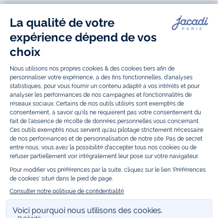
Jacadi Paris vous propose sur sa boutique en ligne une grande variété de
vêtements et
chaussures
, à la fois élégants et intemporels. Retrouvez,
entre autres, nos collections de body, blouse et combinaison pour les
nouveaux-nés
, de t-shirt, pull et short pour les
bébés
et de pantalons,
chaussettes et accessoires pour les
enfants
de 1 mois à 12 ans.
Découvrez nos collections mode et tendance pour filles et garçons.
Grâce à
Jacadi Seconde Vie
, donnez une seconde vie à vos articles pour
enfants. Profitez aussi de nos collections spéciales fête de fin d’année et
trouvez des idées
cadeaux de Noël
. Un heureux événement est arrivé ?
Retrouvez nos idées
cadeaux de naissance
, ainsi que le
mobilier
.
Bénéficiez également de prix réduits avec nos collections spéciales de
vêtements enfants en soldes
et de notre
collection Outlet
toute l’année.
Guettez les
promotions Prix Doux
, une opération spéciale Jacadi avec
des vêtements enfant à prix tout ronds. Adhérez au programme de
Fidélité Jacadi afin de profiter des
ventes privées
. Retrouvez la collection
Les Essentiels
et ses vêtements emblématiques aux couleurs de la
marque, la collection
Reflex
aux vêtements originaux et ludiques avec
des détails réfléchissants, la collection
Sport Chic
aussi innovante
qu'élégante, ainsi que
les Petits tricots
pour compléter le vestiaire de
bébé. Pour passer l’automne et l’hiver au chaud, Jacadi vous propose une
collection de
manteaux bébé et enfant
et de
chaussures d'hiver
. Pendant
les
Jolis Jours
, c’est l’occasion de retrouver la nouvelle collection Jacadi
bébé et enfant à prix doux. Un mariage, un baptême, une communion de
prévue ? Trouvez une
tenue de cérémonie
pour votre enfant. Retrouvez
les sacs
Tohana
, confectionnés en partenariat avec l'Association
malgache Tohana et soutenez un projet permettant à des mamans en
situation de grande précarité d’apprendre le métier de couturière.