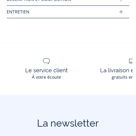
Composition :
Tissu principal: 100% coton
Réf : 2038446
Ce produit peut-être recyclé.
En savoir plus
Le service client
La livraison e
À votre écoute
gratuits en
La newsletter