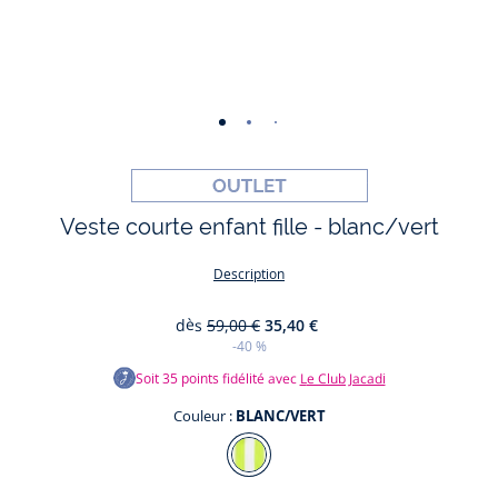
-
-
-
-
-
vue
vue
vue
vue
vue
01
02
03
04
05
Veste courte enfant fille - blanc/vert
Description
dès
59,00 €
35,40 €
-40 %
Soit
35
points fidélité avec
Le Club Jacadi
Couleur :
BLANC/VERT
Couleur
BLANC/VERT