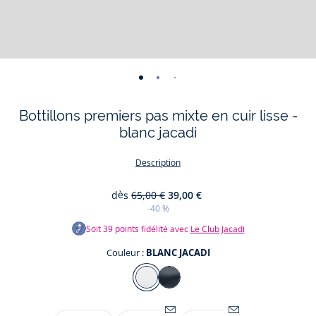
-
-
-
-
-
-
-
vue
vue
vue
vue
vue
vue
vue
Bottillons premiers pas mixte en cuir lisse -
01
02
03
04
05
06
07
blanc jacadi
Description
dès
65,00 €
39,00 €
-40 %
Soit
39
points fidélité avec
Le Club Jacadi
Couleur :
BLANC JACADI
Couleur
BLANC
MARINE
JACADI
JACADI
Taille