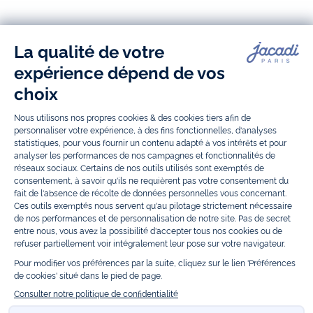
Jacadi
Jacadi
Jacadi
Jacadi
Paris
Paris
Paris
Paris
Jacadi Paris vous propose sur sa boutique en ligne une grande variété de
vêtements et
chaussures
, à la fois élégants et intemporels. Retrouvez,
entre autres, nos collections de body, blouse et combinaison pour les
nouveaux-nés
, de t-shirt, pull et short pour les
bébés
et de pantalons,
chaussettes et accessoires pour les
enfants
de 1 mois à 12 ans.
Découvrez nos collections mode et tendance pour filles et garçons.
Grâce à
Jacadi Seconde Vie
, donnez une seconde vie à vos articles pour
enfants. Profitez aussi de nos collections spéciales fête de fin d’année et
trouvez des idées
cadeaux de Noël
. Un heureux événement est arrivé ?
Retrouvez nos idées
cadeaux de naissance
, ainsi que le
mobilier
.
Bénéficiez également de prix réduits avec nos collections spéciales de
vêtements enfants en soldes
et de notre
collection Outlet
toute l’année.
Guettez les
promotions Prix Doux
, une opération spéciale Jacadi avec
des vêtements enfant à prix tout ronds. Adhérez au programme de
Fidélité Jacadi afin de profiter des
ventes privées
. Retrouvez la collection
Les Essentiels
et ses vêtements emblématiques aux couleurs de la
marque, la collection
Reflex
aux vêtements originaux et ludiques avec
des détails réfléchissants, la collection
Sport Chic
aussi innovante
qu'élégante, ainsi que
les Petits tricots
pour compléter le vestiaire de
bébé. Pour passer l’automne et l’hiver au chaud, Jacadi vous propose une
collection de
manteaux bébé et enfant
et de
chaussures d'hiver
. Pendant
les
Jolis Jours
, c’est l’occasion de retrouver la nouvelle collection Jacadi
bébé et enfant à prix doux. Un mariage, un baptême, une communion de
prévue ? Trouvez une
tenue de cérémonie
pour votre enfant. Retrouvez
les sacs
Tohana
, confectionnés en partenariat avec l'Association
malgache Tohana et soutenez un projet permettant à des mamans en