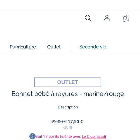
Composition :
Rechercher
Panie
Tissu principal: 100% coton
Réf : 2040375
Puériculture
Outlet
Seconde vie
Ce produit peut-être recyclé.
En savoir plus
Bonnet bébé à rayures - marine/rouge
Description
25,00 €
17,50 €
-30 %
Soit
17
points fidélité avec
Le Club Jacadi