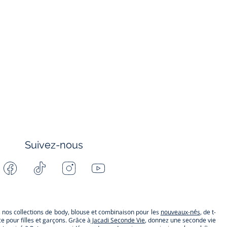
Suivez-nous
Facebook
Tiktok
Instagram
Youtube
-
-
-
-
Jacadi
Jacadi
Jacadi
Jacadi
Paris
Paris
Paris
Paris
s, nos collections de body, blouse et combinaison pour les
nouveaux-nés
, de t-
 pour filles et garçons. Grâce à
Jacadi Seconde Vie
, donnez une seconde vie