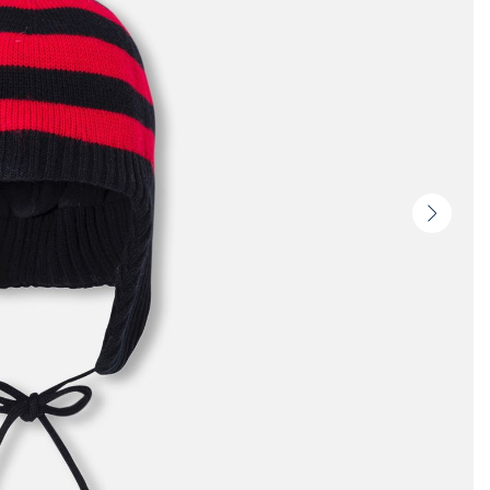
Vignet
suivan
-
Produi