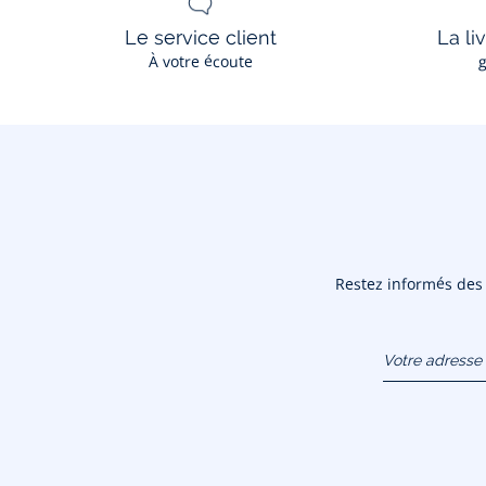
Le service client
La li
À votre écoute
g
Restez informés des n
Votre adresse 
(exemple :
jacquesadit@