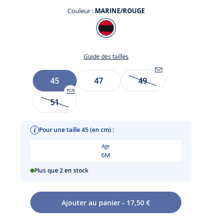
Couleur :
MARINE/ROUGE
Couleur
MARINE/ROUGE
Guide des tailles
Taille
45
47
49
Être
alerté(e)
te
51
Être
par
te
alerté(e)
email
par
lorsque
Pour une taille 45 (en cm) :
t
email
l’article
Age
lorsque
sera
6M
l’article
de
Plus que 2 en stock
sera
nouveau
de
disponible
nouveau
:
Ajouter au panier - 17,50 €
disponible
49
: