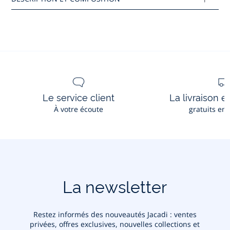
Tissu principal: 60% cuir - 30% polyester -
10% polyamide
Doublure: 100% cuir
Réf : 2032376
Ce produit peut-être recyclé.
En savoir plus
Le service client
La livraison e
À votre écoute
gratuits en
La newsletter
Restez informés des nouveautés Jacadi : ventes
privées, offres exclusives, nouvelles collections et