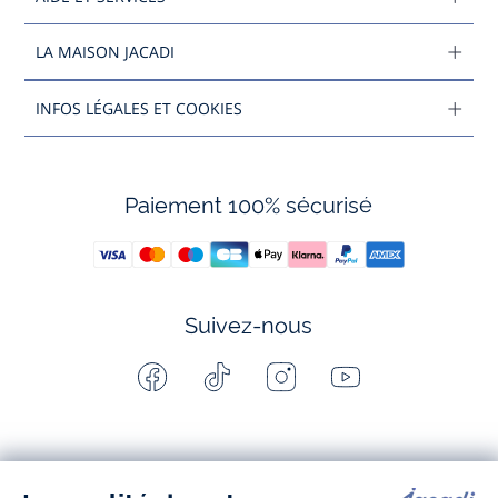
LA MAISON JACADI
INFOS LÉGALES ET COOKIES
Paiement 100% sécurisé
Suivez-nous
Facebook
Tiktok
Instagram
Youtube
-
-
-
-
Jacadi
Jacadi
Jacadi
Jacadi
Paris
Paris
Paris
Paris
Jacadi Paris vous propose sur sa boutique en ligne une grande variété de
vêtements et
chaussures
, à la fois élégants et intemporels. Retrouvez,