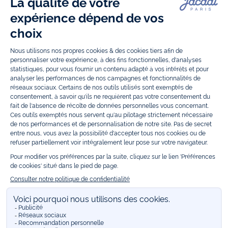
entre autres, nos collections de body, blouse et combinaison pour les
nouveaux-nés
, de t-shirt, pull et short pour les
bébés
et de pantalons,
chaussettes et accessoires pour les
enfants
de 1 mois à 12 ans.
Découvrez nos collections mode et tendance pour filles et garçons.
Grâce à
Jacadi Seconde Vie
, donnez une seconde vie à vos articles pour
enfants. Profitez aussi de nos collections spéciales fête de fin d’année et
trouvez des idées
cadeaux de Noël
. Un heureux événement est arrivé ?
Retrouvez nos idées
cadeaux de naissance
, ainsi que le
mobilier
.
Bénéficiez également de prix réduits avec nos collections spéciales de
vêtements enfants en soldes
et de notre
collection Outlet
toute l’année.
Guettez les
promotions Prix Doux
, une opération spéciale Jacadi avec
des vêtements enfant à prix tout ronds. Adhérez au programme de
Fidélité Jacadi afin de profiter des
ventes privées
. Retrouvez la collection
Les Essentiels
et ses vêtements emblématiques aux couleurs de la
marque, la collection
Reflex
aux vêtements originaux et ludiques avec
des détails réfléchissants, la collection
Sport Chic
aussi innovante
qu'élégante, ainsi que
les Petits tricots
pour compléter le vestiaire de
bébé. Pour passer l’automne et l’hiver au chaud, Jacadi vous propose une
collection de
manteaux bébé et enfant
et de
chaussures d'hiver
. Pendant
les
Jolis Jours
, c’est l’occasion de retrouver la nouvelle collection Jacadi
bébé et enfant à prix doux. Un mariage, un baptême, une communion de
prévue ? Trouvez une
tenue de cérémonie
pour votre enfant. Retrouvez
les sacs
Tohana
, confectionnés en partenariat avec l'Association
malgache Tohana et soutenez un projet permettant à des mamans en
situation de grande précarité d’apprendre le métier de couturière.
Découvrez aussi
les patrons Jacadi
à faire vous-même à partager et à
transmettre. Pour bien s'équiper pour la
rentrée
et répondre aux
besoins des écoles, retrouvez une
collection uniforme
déclinée en