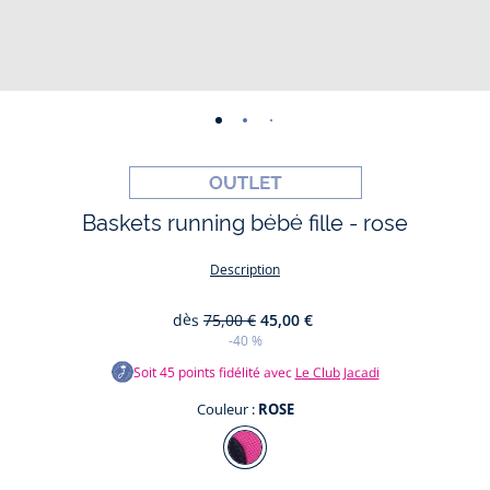
-
-
-
-
-
-
vue
vue
vue
vue
vue
vue
01
02
03
04
05
06
Baskets running bébé fille - rose
Description
dès
75,00 €
45,00 €
-40 %
Soit
45
points fidélité avec
Le Club Jacadi
Couleur :
ROSE
Couleur
ROSE