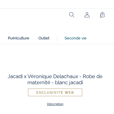
Réf : 2046548
Rechercher
Mon
Panie
Ce produit peut-être recyclé.
compte
En savoir plus
(non
connecté)
Puériculture
Outlet
Seconde vie
Jacadi x Véronique Delachaux - Robe de
maternité - blanc jacadi
Description