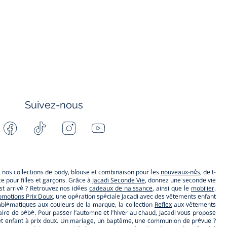
Suivez-nous
Facebook
Tiktok
Instagram
Youtube
-
-
-
-
Jacadi
Jacadi
Jacadi
Jacadi
Paris
Paris
Paris
Paris
s, nos collections de body, blouse et combinaison pour les
nouveaux-nés
, de t-
 pour filles et garçons. Grâce à
Jacadi Seconde Vie
, donnez une seconde vie
t arrivé ? Retrouvez nos idées
cadeaux de naissance
, ainsi que le
mobilier
.
omotions Prix Doux
, une opération spéciale Jacadi avec des vêtements enfant
lématiques aux couleurs de la marque, la collection
Reflex
aux vêtements
ire de bébé. Pour passer l’automne et l’hiver au chaud, Jacadi vous propose
ébé et enfant à prix doux. Un mariage, un baptême, une communion de prévue ?