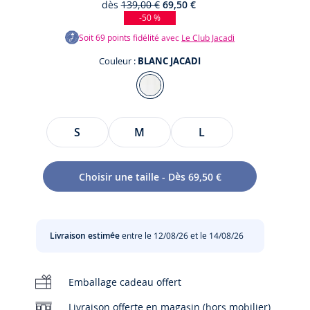
dès
139,00 €
69,50 €
-50 %
Soit
69
points fidélité avec
Le Club Jacadi
Couleur :
BLANC JACADI
Couleur
BLANC
JACADI
Taille
S
M
L
te
te
Choisir une taille - Dès 69,50 €
t
Livraison estimée
entre le 12/08/26 et le 14/08/26
Emballage cadeau offert
Livraison offerte en magasin (hors mobilier)