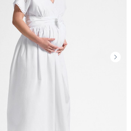
ologique
Vignet
suivan
-
Produi