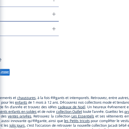
é
êtements et
chaussures
, à la fois élégants et intemporels. Retrouvez, entre autre
s pour les
enfants
de 1 mois à 12 ans. Découvrez nos collections mode et tendance
e de fin d’année et trouvez des idées
cadeaux de Noël
. Un heureux événement es
ents enfants en soldes
et de notre
collection Outlet
toute l’année. Guettez les
pr
r des
ventes privées
. Retrouvez la collection
Les Essentiels
et ses vêtements emb
c
aussi innovante qu'élégante, ainsi que
les Petits tricots
pour compléter le vestia
nt les
Jolis Jours
, c’est l’occasion de retrouver la nouvelle collection Jacadi b