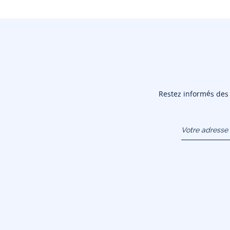
Restez informés des n
Votre adresse 
(exemple :
jacquesadit@