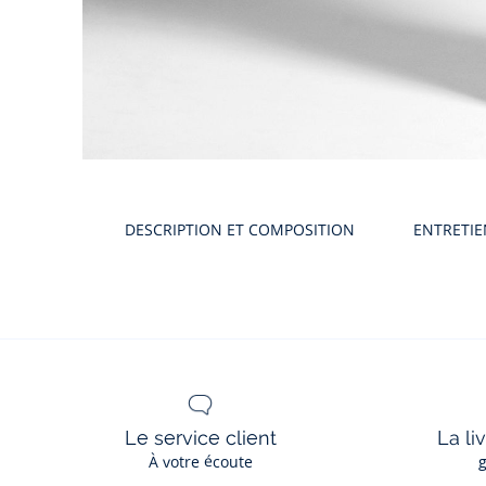
Galerie
produit
DESCRIPTION ET COMPOSITION
ENTRETI
Le service client
La li
À votre écoute
g