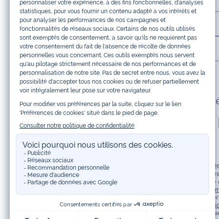
LA MAISON JACADI
INFOS LÉGALES ET COOKIES
Paiement 100% sécuris
Jacadi Paris vous propose sur sa boutique en ligne une grande variété de v
shirt, pull et short pour les
bébés
et de pantalons, chaussettes et accessoire
à vos articles pour enfants. Profitez aussi de nos collections spéciales fêt
Bénéficiez également de prix réduits avec nos collections spéciales de
vêtem
à prix tout ronds. Adhérez au programme de Fidélité Jacadi afin de profite
originaux et ludiques avec des détails réfléchissants, la collection
Sport Chi
une collection de
manteaux bébé et enfant
et de
chaussures d'hiver
. Penda