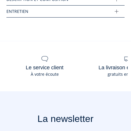
Réf : 2045548
Ce produit peut-être recyclé.
En savoir plus
Le service client
La livraison e
À votre écoute
gratuits en
La newsletter