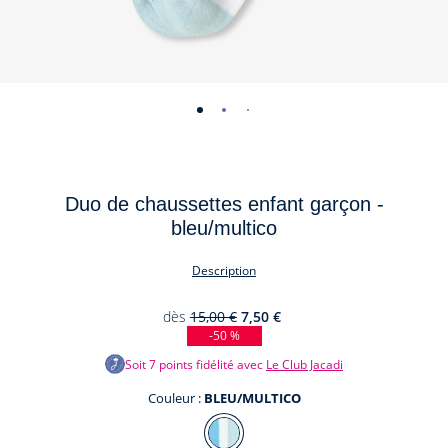
-
-
-
vue
vue
vue
01
02
03
Duo de chaussettes enfant garçon -
bleu/multico
Description
dès
15,00 €
7,50 €
-50 %
Soit
7
points fidélité avec
Le Club Jacadi
Couleur :
BLEU/MULTICO
Couleur