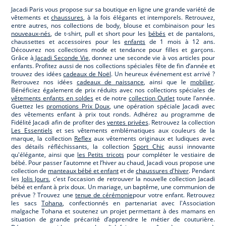
Jacadi Paris vous propose sur sa boutique en ligne une grande variété de
vêtements et
chaussures
, à la fois élégants et intemporels. Retrouvez,
entre autres, nos collections de body, blouse et combinaison pour les
nouveaux-nés
, de t-shirt, pull et short pour les
bébés
et de pantalons,
chaussettes et accessoires pour les
enfants
de 1 mois à 12 ans.
Découvrez nos collections mode et tendance pour filles et garçons.
Grâce à
Jacadi Seconde Vie
, donnez une seconde vie à vos articles pour
enfants. Profitez aussi de nos collections spéciales fête de fin d’année et
trouvez des idées
cadeaux de Noël
. Un heureux événement est arrivé ?
Retrouvez nos idées
cadeaux de naissance
, ainsi que le
mobilier
.
Bénéficiez également de prix réduits avec nos collections spéciales de
vêtements enfants en soldes
et de notre
collection Outlet
toute l’année.
Guettez les
promotions Prix Doux
, une opération spéciale Jacadi avec
des vêtements enfant à prix tout ronds. Adhérez au programme de
Fidélité Jacadi afin de profiter des
ventes privées
. Retrouvez la collection
Les Essentiels
et ses vêtements emblématiques aux couleurs de la
marque, la collection
Reflex
aux vêtements originaux et ludiques avec
des détails réfléchissants, la collection
Sport Chic
aussi innovante
qu'élégante, ainsi que
les Petits tricots
pour compléter le vestiaire de
bébé. Pour passer l’automne et l’hiver au chaud, Jacadi vous propose une
collection de
manteaux bébé et enfant
et de
chaussures d'hiver
. Pendant
les
Jolis Jours
, c’est l’occasion de retrouver la nouvelle collection Jacadi
bébé et enfant à prix doux. Un mariage, un baptême, une communion de
prévue ? Trouvez une
tenue de cérémonie
pour votre enfant. Retrouvez
les sacs
Tohana
, confectionnés en partenariat avec l'Association
malgache Tohana et soutenez un projet permettant à des mamans en
situation de grande précarité d’apprendre le métier de couturière.