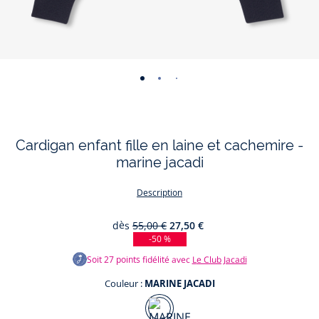
-
-
-
-
vue
vue
vue
vue
01
02
03
04
Cardigan enfant fille en laine et cachemire -
marine jacadi
Description
dès
55,00 €
27,50 €
-50 %
Soit
27
points fidélité avec
Le Club Jacadi
Couleur :
MARINE JACADI
Couleur