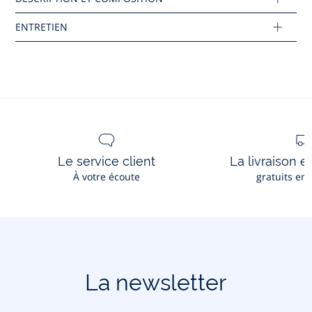
Réf : 2043165
Ce produit peut-être recyclé.
En savoir plus
Le service client
La livraison e
À votre écoute
gratuits en
La newsletter