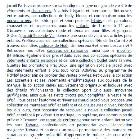
Jacadi Paris vous propose sur sa boutique en ligne une grande variété de
vêtements et
chaussures
, à la fois élégants et intemporels. Retrouvez,
entre autres, nos collections de body, blouse et combinaison pour les
nouveaux-nés
, de t-shirt, pull et short pour les
bébés
et de pantalons,
chaussettes et accessoires pour les
enfants
de 1 mois à 12 ans.
Découvrez nos collections mode et tendance pour filles et garçons.
Grâce à
Jacadi Seconde Vie
, donnez une seconde vie à vos articles pour
enfants. Profitez aussi de nos collections spéciales fête de fin d’année et
trouvez des idées
cadeaux de Noël
. Un heureux événement est arrivé ?
Retrouvez nos idées
cadeaux de naissance
, ainsi que le
mobilier
.
Bénéficiez également de prix réduits avec nos collections spéciales de
vêtements enfants en soldes
et de notre
collection Outlet
toute l’année.
Guettez les
promotions Prix Doux
, une opération spéciale Jacadi avec
des vêtements enfant à prix tout ronds. Adhérez au programme de
Fidélité Jacadi afin de profiter des
ventes privées
. Retrouvez la collection
Les Essentiels
et ses vêtements emblématiques aux couleurs de la
marque, la collection
Reflex
aux vêtements originaux et ludiques avec
des détails réfléchissants, la collection
Sport Chic
aussi innovante
qu'élégante, ainsi que
les Petits tricots
pour compléter le vestiaire de
bébé. Pour passer l’automne et l’hiver au chaud, Jacadi vous propose une
collection de
manteaux bébé et enfant
et de
chaussures d'hiver
. Pendant
les
Jolis Jours
, c’est l’occasion de retrouver la nouvelle collection Jacadi
bébé et enfant à prix doux. Un mariage, un baptême, une communion de
prévue ? Trouvez une
tenue de cérémonie
pour votre enfant. Retrouvez
les sacs
Tohana
, confectionnés en partenariat avec l'Association
malgache Tohana et soutenez un projet permettant à des mamans en
situation de grande précarité d’apprendre le métier de couturière.