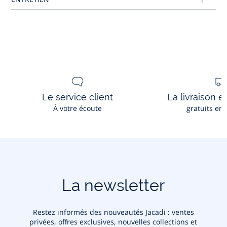
Réf : 2021659
Ce produit peut-être recyclé.
En savoir plus
Le service client
La livraison e
À votre écoute
gratuits en
La newsletter
Restez informés des nouveautés Jacadi : ventes
privées, offres exclusives, nouvelles collections et