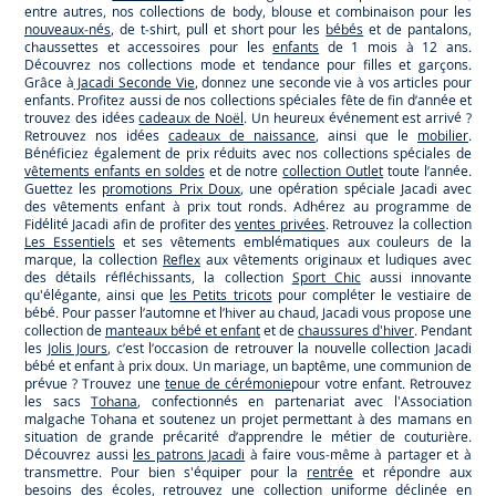
entre autres, nos collections de body, blouse et combinaison pour les
nouveaux-nés
, de t-shirt, pull et short pour les
bébés
et de pantalons,
chaussettes et accessoires pour les
enfants
de 1 mois à 12 ans.
Découvrez nos collections mode et tendance pour filles et garçons.
Grâce à
Jacadi Seconde Vie
, donnez une seconde vie à vos articles pour
enfants. Profitez aussi de nos collections spéciales fête de fin d’année et
trouvez des idées
cadeaux de Noël
. Un heureux événement est arrivé ?
Retrouvez nos idées
cadeaux de naissance
, ainsi que le
mobilier
.
Bénéficiez également de prix réduits avec nos collections spéciales de
vêtements enfants en soldes
et de notre
collection Outlet
toute l’année.
Guettez les
promotions Prix Doux
, une opération spéciale Jacadi avec
des vêtements enfant à prix tout ronds. Adhérez au programme de
Fidélité Jacadi afin de profiter des
ventes privées
. Retrouvez la collection
Les Essentiels
et ses vêtements emblématiques aux couleurs de la
marque, la collection
Reflex
aux vêtements originaux et ludiques avec
des détails réfléchissants, la collection
Sport Chic
aussi innovante
qu'élégante, ainsi que
les Petits tricots
pour compléter le vestiaire de
bébé. Pour passer l’automne et l’hiver au chaud, Jacadi vous propose une
collection de
manteaux bébé et enfant
et de
chaussures d'hiver
. Pendant
les
Jolis Jours
, c’est l’occasion de retrouver la nouvelle collection Jacadi
bébé et enfant à prix doux. Un mariage, un baptême, une communion de
prévue ? Trouvez une
tenue de cérémonie
pour votre enfant. Retrouvez
les sacs
Tohana
, confectionnés en partenariat avec l'Association
malgache Tohana et soutenez un projet permettant à des mamans en
situation de grande précarité d’apprendre le métier de couturière.
Découvrez aussi
les patrons Jacadi
à faire vous-même à partager et à
transmettre. Pour bien s'équiper pour la
rentrée
et répondre aux
besoins des écoles, retrouvez une
collection uniforme
déclinée en