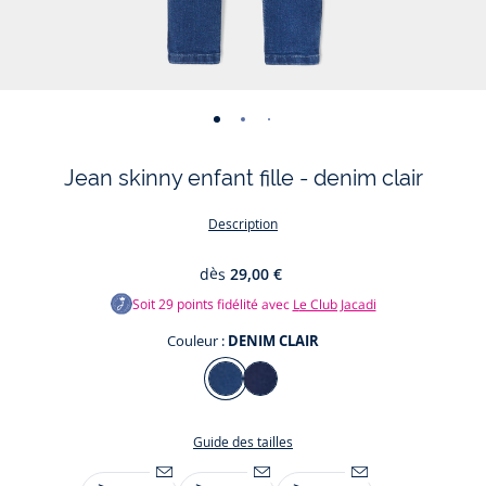
-
-
-
-
vue
vue
vue
vue
Jean skinny enfant fille - denim clair
01
02
03
04
Description
dès
29,00 €
Soit
29
points fidélité avec
Le Club Jacadi
Couleur :
DENIM CLAIR
Couleur
DENIM
DENIM
CLAIR
FONCE
Guide des tailles
Taille