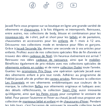
Facebook
Tiktok
Instagram
Youtube
-
-
-
-
Jacadi
Jacadi
Jacadi
Jacadi
Paris
Paris
Paris
Paris
Jacadi Paris vous propose sur sa boutique en ligne une grande variété de
vêtements et
chaussures
, à la fois élégants et intemporels. Retrouvez,
entre autres, nos collections de body, blouse et combinaison pour les
nouveaux-nés
, de t-shirt, pull et short pour les
bébés
et de pantalons,
chaussettes et accessoires pour les
enfants
de 1 mois à 12 ans.
Découvrez nos collections mode et tendance pour filles et garçons.
Grâce à
Jacadi Seconde Vie
, donnez une seconde vie à vos articles pour
enfants. Profitez aussi de nos collections spéciales fête de fin d’année et
trouvez des idées
cadeaux de Noël
. Un heureux événement est arrivé ?
Retrouvez nos idées
cadeaux de naissance
, ainsi que le
mobilier
.
Bénéficiez également de prix réduits avec nos collections spéciales de
vêtements enfants en soldes
et de notre
collection Outlet
toute l’année.
Guettez les
promotions Prix Doux
, une opération spéciale Jacadi avec
des vêtements enfant à prix tout ronds. Adhérez au programme de
Fidélité Jacadi afin de profiter des
ventes privées
. Retrouvez la collection
Les Essentiels
et ses vêtements emblématiques aux couleurs de la
marque, la collection
Reflex
aux vêtements originaux et ludiques avec
des détails réfléchissants, la collection
Sport Chic
aussi innovante
qu'élégante, ainsi que
les Petits tricots
pour compléter le vestiaire de
bébé. Pour passer l’automne et l’hiver au chaud, Jacadi vous propose une
collection de
manteaux bébé et enfant
et de
chaussures d'hiver
. Pendant
les
Jolis Jours
, c’est l’occasion de retrouver la nouvelle collection Jacadi