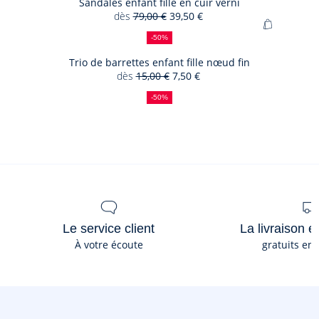
panier
Sandales enfant fille en cuir verni
réduction
fille
dès
79,00 €
39,50 €
Sandales
en
50
Ancien
Nouveau
Ajouter
enfant
%
prix
prix
popeline
-50%
au
de
:
:
fille
imprimée
panier
Trio de barrettes enfant fille nœud fin
réduction
en
dès
15,00 €
7,50 €
Trio
cuir
50
Ancien
Nouveau
de
%
prix
prix
verni
-50%
de
:
:
barrettes
réduction
enfant
fille
nœud
fin
Le service client
La livraison e
À votre écoute
gratuits en