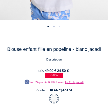
-
-
-
-
-
-
-
vue
vue
vue
vue
vue
vue
vue
01
02
03
04
05
06
07
Blouse enfant fille en popeline - blanc jacadi
Description
dès
49,00 €
24,50 €
-50 %
Soit
24
points fidélité avec
Le Club Jacadi
Couleur :
BLANC JACADI
Couleur
BLANC