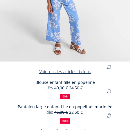
Ajouter
Voir tous les articles du look
au
panier
Blouse enfant fille en popeline
dès
49,00 €
24,50 €
Blouse
50
Ancien
Nouveau
Ajouter
enfant
%
prix
prix
-50%
au
de
:
:
fille
panier
Pantalon large enfant fille en popeline imprimée
réduction
en
dès
45,00 €
22,50 €
Pantalon
popeline
50
Ancien
Nouveau
Ajouter
large
%
prix
prix
-50%
au
de
:
:
enfant