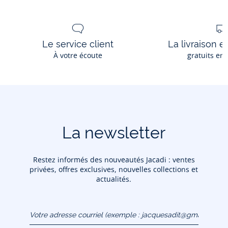
Réf : 2033290
Ce produit peut-être recyclé.
En savoir plus
Le service client
La livraison e
À votre écoute
gratuits en
La newsletter
Restez informés des nouveautés Jacadi : ventes
privées, offres exclusives, nouvelles collections et
actualités.
Votre adresse courriel
(exemple :
jacquesadit@gmail.com)