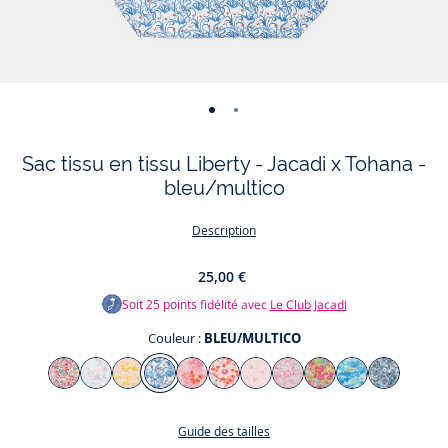
-
-
vue
vue
Sac tissu en tissu Liberty - Jacadi x Tohana -
01
02
bleu/multico
Description
25,00 €
Soit
25
points fidélité avec
Le Club Jacadi
Couleur :
BLEU/MULTICO
Couleur
MULTICO
BLANC/MULTICO
JAUNE/MULTICO
BLEU/MULTICO
ROSE/ROUGE
ROSE/MULTICO
ROSE/BLANC
ROSE/GRIS
ROSE/VERT
TURQUOISE/M
BLEU
DEAU/MUL
Guide des tailles
Un joli sac en liberty pour un joli geste. En partenariat avec