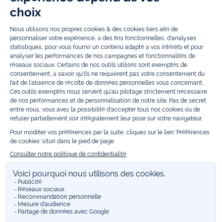
trouvez des idées
cadeaux de Noël
. Un heureux événement est arrivé ?
Retrouvez nos idées
cadeaux de naissance
, ainsi que le
mobilier
.
Bénéficiez également de prix réduits avec nos collections spéciales de
vêtements enfants en soldes
et de notre
collection Outlet
toute l’année.
Guettez les
promotions Prix Doux
, une opération spéciale Jacadi avec
des vêtements enfant à prix tout ronds. Adhérez au programme de
Fidélité Jacadi afin de profiter des
ventes privées
. Retrouvez la collection
Les Essentiels
et ses vêtements emblématiques aux couleurs de la
marque, la collection
Reflex
aux vêtements originaux et ludiques avec
des détails réfléchissants, la collection
Sport Chic
aussi innovante
qu'élégante, ainsi que
les Petits tricots
pour compléter le vestiaire de
bébé. Pour passer l’automne et l’hiver au chaud, Jacadi vous propose une
collection de
manteaux bébé et enfant
et de
chaussures d'hiver
. Pendant
les
Jolis Jours
, c’est l’occasion de retrouver la nouvelle collection Jacadi
bébé et enfant à prix doux. Un mariage, un baptême, une communion de
prévue ? Trouvez une
tenue de cérémonie
pour votre enfant. Retrouvez
les sacs
Tohana
, confectionnés en partenariat avec l'Association
malgache Tohana et soutenez un projet permettant à des mamans en
situation de grande précarité d’apprendre le métier de couturière.
Découvrez aussi
les patrons Jacadi
à faire vous-même à partager et à
transmettre. Pour bien s'équiper pour la
rentrée
et répondre aux
besoins des écoles, retrouvez une
collection uniforme
déclinée en
marine, gris, bleu ciel, beige et blanc pour habiller les enfants de la tête
aux pieds. Retrouvez les recommandations Jacadi pour
l'entretien des
belles matières
. Réservez en ligne, achetez en boutique avec la
E-
réservation
. Retrouvez les réponses à vos questions dans les
FAQ Call &
Collect
.