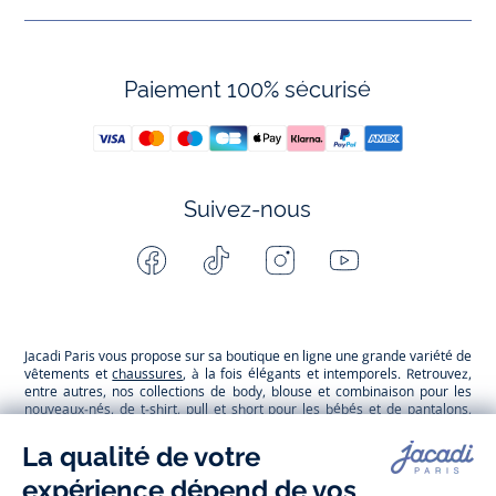
Paiement 100% sécurisé
Suivez-nous
Facebook
Tiktok
Instagram
Youtube
-
-
-
-
Jacadi
Jacadi
Jacadi
Jacadi
Paris
Paris
Paris
Paris
Jacadi Paris vous propose sur sa boutique en ligne une grande variété de
vêtements et
chaussures
, à la fois élégants et intemporels. Retrouvez,
entre autres, nos collections de body, blouse et combinaison pour les
nouveaux-nés
, de t-shirt, pull et short pour les
bébés
et de pantalons,
chaussettes et accessoires pour les
enfants
de 1 mois à 12 ans.
Découvrez nos collections mode et tendance pour filles et garçons.
Grâce à
Jacadi Seconde Vie
, donnez une seconde vie à vos articles pour
enfants. Profitez aussi de nos collections spéciales fête de fin d’année et