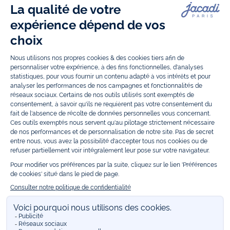
malgache Tohana et soutenez un projet permettant à des mamans en
situation de grande précarité d’apprendre le métier de couturière.
Découvrez aussi
les patrons Jacadi
à faire vous-même à partager et à
transmettre. Pour bien s'équiper pour la
rentrée
et répondre aux
besoins des écoles, retrouvez une
collection uniforme
déclinée en
marine, gris, bleu ciel, beige et blanc pour habiller les enfants de la tête
aux pieds. Retrouvez les recommandations Jacadi pour
l'entretien des
belles matières
. Réservez en ligne, achetez en boutique avec la
E-
réservation
. Retrouvez les réponses à vos questions dans les
FAQ Call &
Collect
.
Vous êtes sur le site Jacadi
FRANCE