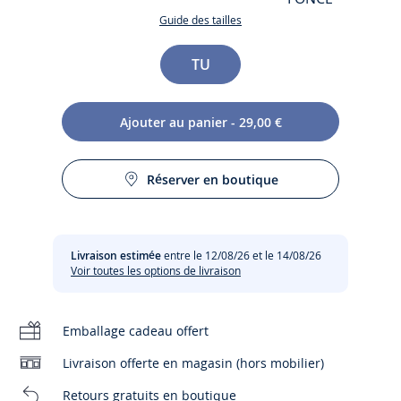
ROSE
Guide des tailles
FONCE
Taille
TU
Ajouter au panier - 29,00 €
Une jolie pochette pour un joli geste... En partenariat avec
Réserver en boutique
l'Association malgache Tohana, Jacadi permet à des
mamans sans ressources d'apprendre le métier de
couturière et de trouver un emploi. En achetant ou en
offrant cette jolie pochette, confectionnée par leurs soins à
Livraison estimée
entre le 12/08/26 et le 14/08/26
partir de chutes de tissus, vous vous associez à une
Voir toutes les options de livraison
démarche solidaire de transmission d'un savoir-faire local.
Ces mamans et leurs enfants pourront ainsi se projeter
dans un monde meilleur.
Emballage cadeau offert
Livraison offerte en magasin (hors mobilier)
-
Longueur : 28 cm Largeur : 18 cm
-
Fermeture par zip
Retours gratuits en boutique