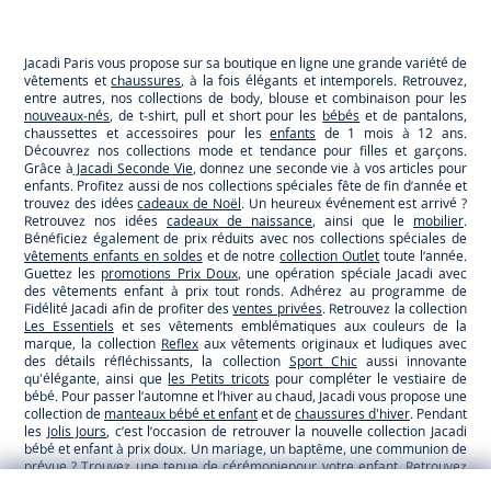
Jacadi
Jacadi
Jacadi
Jacadi
Paris
Paris
Paris
Paris
Jacadi Paris vous propose sur sa boutique en ligne une grande variété de
vêtements et
chaussures
, à la fois élégants et intemporels. Retrouvez,
entre autres, nos collections de body, blouse et combinaison pour les
nouveaux-nés
, de t-shirt, pull et short pour les
bébés
et de pantalons,
chaussettes et accessoires pour les
enfants
de 1 mois à 12 ans.
Découvrez nos collections mode et tendance pour filles et garçons.
Grâce à
Jacadi Seconde Vie
, donnez une seconde vie à vos articles pour
enfants. Profitez aussi de nos collections spéciales fête de fin d’année et
trouvez des idées
cadeaux de Noël
. Un heureux événement est arrivé ?
Retrouvez nos idées
cadeaux de naissance
, ainsi que le
mobilier
.
Bénéficiez également de prix réduits avec nos collections spéciales de
vêtements enfants en soldes
et de notre
collection Outlet
toute l’année.
Guettez les
promotions Prix Doux
, une opération spéciale Jacadi avec
des vêtements enfant à prix tout ronds. Adhérez au programme de
Fidélité Jacadi afin de profiter des
ventes privées
. Retrouvez la collection
Les Essentiels
et ses vêtements emblématiques aux couleurs de la
marque, la collection
Reflex
aux vêtements originaux et ludiques avec
des détails réfléchissants, la collection
Sport Chic
aussi innovante
qu'élégante, ainsi que
les Petits tricots
pour compléter le vestiaire de
bébé. Pour passer l’automne et l’hiver au chaud, Jacadi vous propose une
collection de
manteaux bébé et enfant
et de
chaussures d'hiver
. Pendant
les
Jolis Jours
, c’est l’occasion de retrouver la nouvelle collection Jacadi
bébé et enfant à prix doux. Un mariage, un baptême, une communion de
prévue ? Trouvez une
tenue de cérémonie
pour votre enfant. Retrouvez
les sacs
Tohana
, confectionnés en partenariat avec l'Association