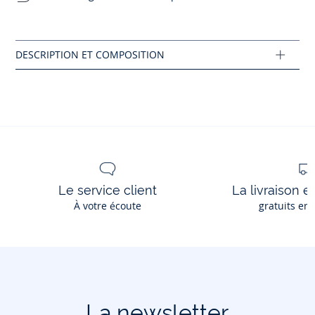
Composition :
Réf : 2046513
Ce produit peut-être recyclé.
En savoir plus
Le service client
La livraison e
À votre écoute
gratuits en
La newsletter