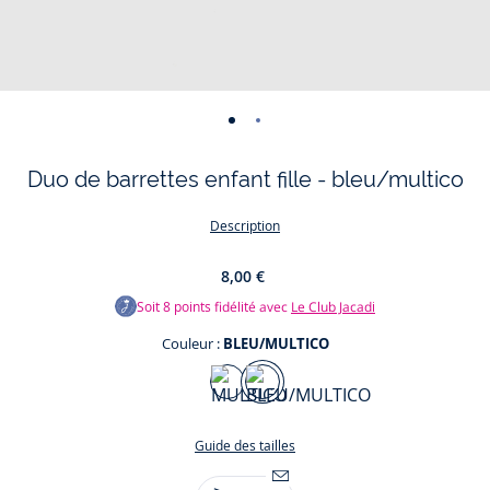
-
-
vue
vue
Duo de barrettes enfant fille - bleu/multico
01
02
Description
8,00 €
Soit
8
points fidélité avec
Le Club Jacadi
Couleur :
BLEU/MULTICO
Couleur
MULTICO
BLEU/MULTICO
Guide des tailles
Un joli coeur émaillé s'est posé sur les barrettes des petites
Taille
filles pour créer des coiffures chics et maîtrisées. À porter