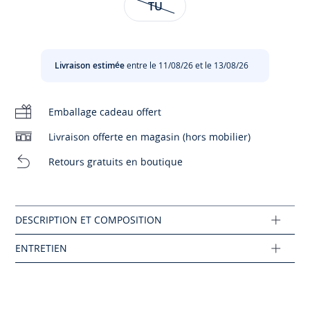
TU
Entretien :
Être
seule ou en duo, elles sont déclinées dans différents
alerté(e)
coloris.
par
Pas de pressing
email
- Coeur émaillé
Livraison estimée
entre le 11/08/26 et le 13/08/26
lorsque
- Système clic-clac
Chlore interdit
l’article
Composition :
sera
Emballage cadeau offert
Tissu principal: 100% metal
Pas de sèche-linge
de
nouveau
Livraison offerte en magasin (hors mobilier)
Réf : 2029530
disponible
Pas de lavage
Retours gratuits en boutique
:
Ce produit peut-être recyclé.
TU
Pas de repassage
En savoir plus