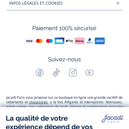
INFOS LÉGALES ET COOKIES
Paiement 100% sécurisé
Suivez-nous
Facebook
Tiktok
Instagram
Youtube
-
-
-
-
Jacadi
Jacadi
Jacadi
Jacadi
Paris
Paris
Paris
Paris
Jacadi Paris vous propose sur sa boutique en ligne une grande variété de
vêtements et
chaussures
, à la fois élégants et intemporels. Retrouvez,
entre autres, nos collections de body, blouse et combinaison pour les
nouveaux-nés
, de t-shirt, pull et short pour les
bébés
et de pantalons,
chaussettes et accessoires pour les
enfants
de 1 mois à 12 ans.
Découvrez nos collections mode et tendance pour filles et garçons.
Grâce à
Jacadi Seconde Vie
, donnez une seconde vie à vos articles pour