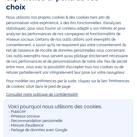
enfants. Profitez aussi de nos collections spéciales fête de fin d’année et
trouvez des idées
cadeaux de Noël
. Un heureux événement est arrivé ?
Retrouvez nos idées
cadeaux de naissance
, ainsi que le
mobilier
.
Bénéficiez également de prix réduits avec nos collections spéciales de
vêtements enfants en soldes
et de notre
collection Outlet
toute l’année.
Guettez les
promotions Prix Doux
, une opération spéciale Jacadi avec
des vêtements enfant à prix tout ronds. Adhérez au programme de
Fidélité Jacadi afin de profiter des
ventes privées
. Retrouvez la collection
Les Essentiels
et ses vêtements emblématiques aux couleurs de la
marque, la collection
Reflex
aux vêtements originaux et ludiques avec
des détails réfléchissants, la collection
Sport Chic
aussi innovante
qu'élégante, ainsi que
les Petits tricots
pour compléter le vestiaire de
bébé. Pour passer l’automne et l’hiver au chaud, Jacadi vous propose une
collection de
manteaux bébé et enfant
et de
chaussures d'hiver
. Pendant
les
Jolis Jours
, c’est l’occasion de retrouver la nouvelle collection Jacadi
bébé et enfant à prix doux. Un mariage, un baptême, une communion de
prévue ? Trouvez une
tenue de cérémonie
pour votre enfant. Retrouvez
les sacs
Tohana
, confectionnés en partenariat avec l'Association
malgache Tohana et soutenez un projet permettant à des mamans en
situation de grande précarité d’apprendre le métier de couturière.
Découvrez aussi
les patrons Jacadi
à faire vous-même à partager et à
transmettre. Pour bien s'équiper pour la
rentrée
et répondre aux
besoins des écoles, retrouvez une
collection uniforme
déclinée en
marine, gris, bleu ciel, beige et blanc pour habiller les enfants de la tête
aux pieds. Retrouvez les recommandations Jacadi pour
l'entretien des
belles matières
. Réservez en ligne, achetez en boutique avec la
E-
réservation
. Retrouvez les réponses à vos questions dans les
FAQ Call &
Collect
.