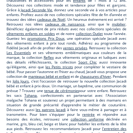
chaussettes et accessoires pour les
enfants
de 1 mois à 12 ans.
Découvrez nos collections mode et tendance pour filles et garçons.
Grâce à
Jacadi Seconde Vie
, donnez une seconde vie à vos articles pour
enfants. Profitez aussi de nos collections spéciales fête de fin d’année et
trouvez des idées
cadeaux de Noël
. Un heureux événement est arrivé ?
Retrouvez nos idées
cadeaux de naissance
, ainsi que le
mobilier
.
Bénéficiez également de prix réduits avec nos collections spéciales de
vêtements enfants en soldes
et de notre
collection Outlet
toute l’année.
Guettez les
promotions Prix Doux
, une opération spéciale Jacadi avec
des vêtements enfant à prix tout ronds. Adhérez au programme de
Fidélité Jacadi afin de profiter des
ventes privées
. Retrouvez la collection
Les Essentiels
et ses vêtements emblématiques aux couleurs de la
marque, la collection
Reflex
aux vêtements originaux et ludiques avec
des détails réfléchissants, la collection
Sport Chic
aussi innovante
qu'élégante, ainsi que
les Petits tricots
pour compléter le vestiaire de
bébé. Pour passer l’automne et l’hiver au chaud, Jacadi vous propose une
collection de
manteaux bébé et enfant
et de
chaussures d'hiver
. Pendant
les
Jolis Jours
, c’est l’occasion de retrouver la nouvelle collection Jacadi
bébé et enfant à prix doux. Un mariage, un baptême, une communion de
prévue ? Trouvez une
tenue de cérémonie
pour votre enfant. Retrouvez
les sacs
Tohana
, confectionnés en partenariat avec l'Association
malgache Tohana et soutenez un projet permettant à des mamans en
situation de grande précarité d’apprendre le métier de couturière.
Découvrez aussi
les patrons Jacadi
à faire vous-même à partager et à
transmettre. Pour bien s'équiper pour la
rentrée
et répondre aux
besoins des écoles, retrouvez une
collection uniforme
déclinée en
marine, gris, bleu ciel, beige et blanc pour habiller les enfants de la tête
aux pieds. Retrouvez les recommandations Jacadi pour
l'entretien des