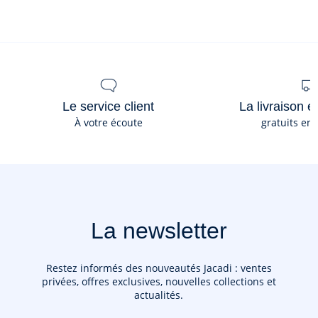
Ce produit peut-être recyclé.
En savoir plus
Le service client
La livraison e
À votre écoute
gratuits en
La newsletter
Restez informés des nouveautés Jacadi : ventes
privées, offres exclusives, nouvelles collections et
actualités.