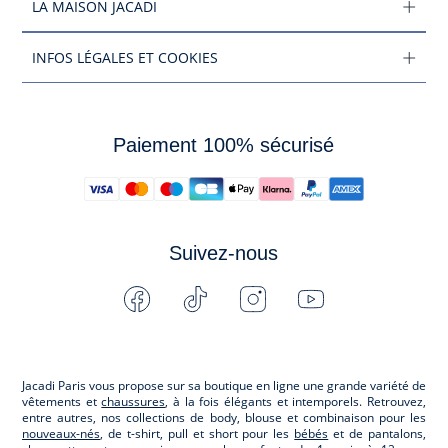
LA MAISON JACADI
INFOS LÉGALES ET COOKIES
Paiement 100% sécurisé
Suivez-nous
Facebook
Tiktok
Instagram
Youtube
-
-
-
-
Jacadi
Jacadi
Jacadi
Jacadi
Paris
Paris
Paris
Paris
Jacadi Paris vous propose sur sa boutique en ligne une grande variété de
vêtements et
chaussures
, à la fois élégants et intemporels. Retrouvez,
entre autres, nos collections de body, blouse et combinaison pour les
nouveaux-nés
, de t-shirt, pull et short pour les
bébés
et de pantalons,