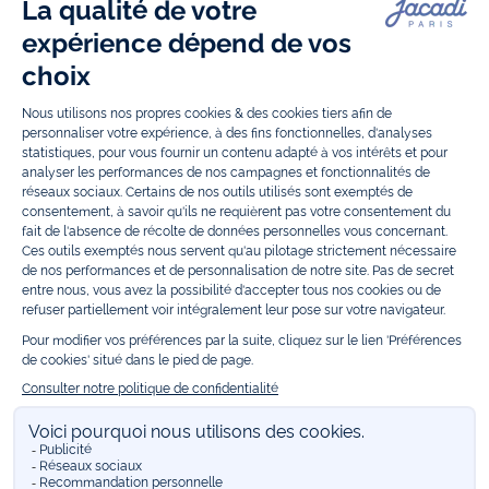
entre autres, nos collections de body, blouse et combinaison pour les
nouveaux-nés
, de t-shirt, pull et short pour les
bébés
et de pantalons,
chaussettes et accessoires pour les
enfants
de 1 mois à 12 ans.
Découvrez nos collections mode et tendance pour filles et garçons.
Grâce à
Jacadi Seconde Vie
, donnez une seconde vie à vos articles pour
enfants. Profitez aussi de nos collections spéciales fête de fin d’année et
trouvez des idées
cadeaux de Noël
. Un heureux événement est arrivé ?
Retrouvez nos idées
cadeaux de naissance
, ainsi que le
mobilier
.
Bénéficiez également de prix réduits avec nos collections spéciales de
vêtements enfants en soldes
et de notre
collection Outlet
toute l’année.
Guettez les
promotions Prix Doux
, une opération spéciale Jacadi avec
des vêtements enfant à prix tout ronds. Adhérez au programme de
Fidélité Jacadi afin de profiter des
ventes privées
. Retrouvez la collection
Les Essentiels
et ses vêtements emblématiques aux couleurs de la
marque, la collection
Reflex
aux vêtements originaux et ludiques avec
des détails réfléchissants, la collection
Sport Chic
aussi innovante
qu'élégante, ainsi que
les Petits tricots
pour compléter le vestiaire de
bébé. Pour passer l’automne et l’hiver au chaud, Jacadi vous propose une
collection de
manteaux bébé et enfant
et de
chaussures d'hiver
. Pendant
les
Jolis Jours
, c’est l’occasion de retrouver la nouvelle collection Jacadi
bébé et enfant à prix doux. Un mariage, un baptême, une communion de
prévue ? Trouvez une
tenue de cérémonie
pour votre enfant. Retrouvez
les sacs
Tohana
, confectionnés en partenariat avec l'Association
malgache Tohana et soutenez un projet permettant à des mamans en
situation de grande précarité d’apprendre le métier de couturière.
Découvrez aussi
les patrons Jacadi
à faire vous-même à partager et à
transmettre. Pour bien s'équiper pour la
rentrée
et répondre aux
besoins des écoles, retrouvez une
collection uniforme
déclinée en