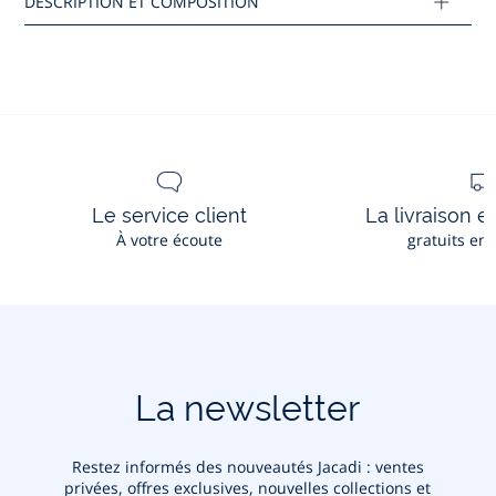
Comment trouver la bonne pointure ? Procurez-vous le
pédimetre.
Imprimez-le sur une feuille A4 et suivez les
instructions.
Composition :
Tissu principal: 100% cuir
Le service client
La livraison e
À votre écoute
gratuits en
Réf : 2044277
Ce produit peut-être recyclé.
En savoir plus
La newsletter
Restez informés des nouveautés Jacadi : ventes
privées, offres exclusives, nouvelles collections et