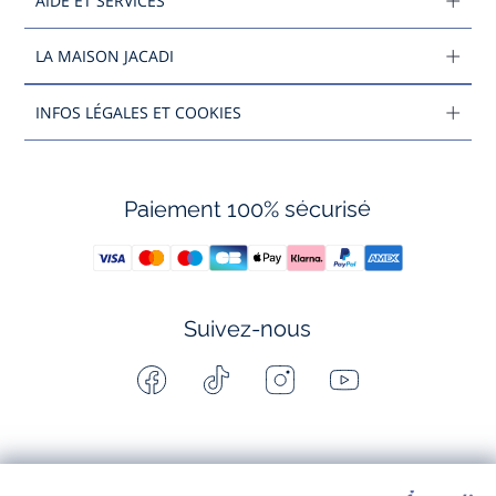
AIDE ET SERVICES
LA MAISON JACADI
INFOS LÉGALES ET COOKIES
Paiement 100% sécurisé
Suivez-nous
Facebook
Tiktok
Instagram
Youtube
-
-
-
-
Jacadi
Jacadi
Jacadi
Jacadi
Paris
Paris
Paris
Paris
Jacadi Paris vous propose sur sa boutique en ligne une grande variété de
vêtements et
chaussures
, à la fois élégants et intemporels. Retrouvez,