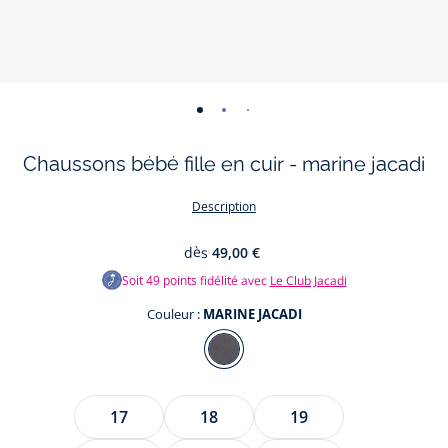
-
-
-
-
-
-
-
vue
vue
vue
vue
vue
vue
vue
Chaussons bébé fille en cuir - marine jacadi
01
02
03
04
05
06
07
Description
dès
49,00 €
Soit
49
points fidélité avec
Le Club Jacadi
Couleur :
MARINE JACADI
Couleur
MARINE
JACADI
Taille
17
18
19