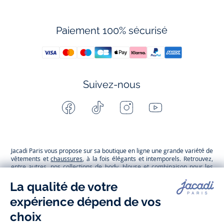
Paiement 100% sécurisé
Suivez-nous
Facebook
Tiktok
Instagram
Youtube
-
-
-
-
Jacadi
Jacadi
Jacadi
Jacadi
Paris
Paris
Paris
Paris
Jacadi Paris vous propose sur sa boutique en ligne une grande variété de
vêtements et
chaussures
, à la fois élégants et intemporels. Retrouvez,
entre autres, nos collections de body, blouse et combinaison pour les
nouveaux-nés
, de t-shirt, pull et short pour les
bébés
et de pantalons,
chaussettes et accessoires pour les
enfants
de 1 mois à 12 ans.
Découvrez nos collections mode et tendance pour filles et garçons.
Grâce à
Jacadi Seconde Vie
, donnez une seconde vie à vos articles pour
enfants. Profitez aussi de nos collections spéciales fête de fin d’année et
trouvez des idées
cadeaux de Noël
. Un heureux événement est arrivé ?
Retrouvez nos idées
cadeaux de naissance
, ainsi que le
mobilier
.