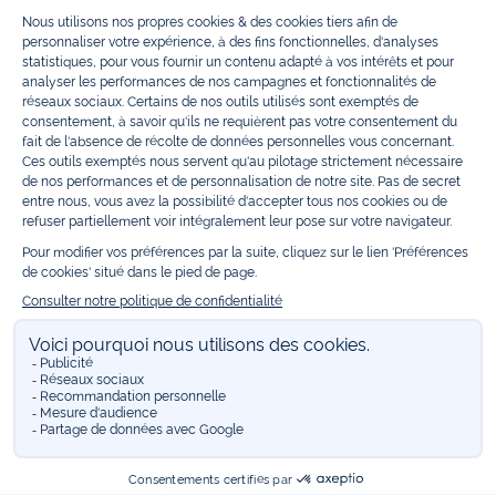
Bénéficiez également de prix réduits avec nos collections spéciales de
vêtements enfants en soldes
et de notre
collection Outlet
toute l’année.
Guettez les
promotions Prix Doux
, une opération spéciale Jacadi avec
des vêtements enfant à prix tout ronds. Adhérez au programme de
Fidélité Jacadi afin de profiter des
ventes privées
. Retrouvez la collection
Les Essentiels
et ses vêtements emblématiques aux couleurs de la
marque, la collection
Reflex
aux vêtements originaux et ludiques avec
des détails réfléchissants, la collection
Sport Chic
aussi innovante
qu'élégante, ainsi que
les Petits tricots
pour compléter le vestiaire de
bébé. Pour passer l’automne et l’hiver au chaud, Jacadi vous propose une
collection de
manteaux bébé et enfant
et de
chaussures d'hiver
. Pendant
les
Jolis Jours
, c’est l’occasion de retrouver la nouvelle collection Jacadi
bébé et enfant à prix doux. Un mariage, un baptême, une communion de
prévue ? Trouvez une
tenue de cérémonie
pour votre enfant. Retrouvez
les sacs
Tohana
, confectionnés en partenariat avec l'Association
malgache Tohana et soutenez un projet permettant à des mamans en
situation de grande précarité d’apprendre le métier de couturière.
Découvrez aussi
les patrons Jacadi
à faire vous-même à partager et à
transmettre. Pour bien s'équiper pour la
rentrée
et répondre aux
besoins des écoles, retrouvez une
collection uniforme
déclinée en
marine, gris, bleu ciel, beige et blanc pour habiller les enfants de la tête
aux pieds. Retrouvez les recommandations Jacadi pour
l'entretien des
belles matières
. Réservez en ligne, achetez en boutique avec la
E-
réservation
. Retrouvez les réponses à vos questions dans les
FAQ Call &
Collect
.