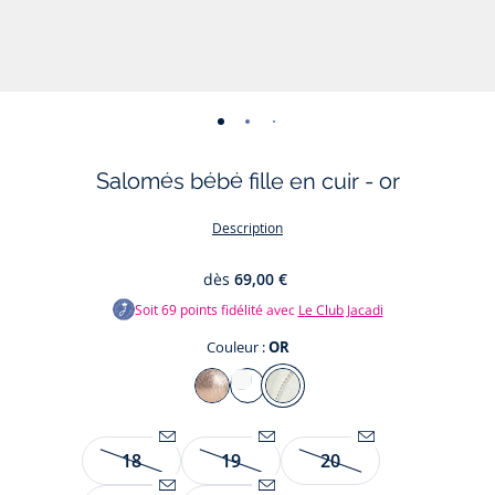
-
-
-
-
-
-
vue
vue
vue
vue
vue
vue
Salomés bébé fille en cuir - or
01
02
03
04
05
06
Description
dès
69,00 €
Soit
69
points fidélité avec
Le Club Jacadi
Couleur :
OR
Couleur
ARGENT
OR
OR
ROSE
Taille
18
19
20
Être
Être
Être
Chics et épurés, les salomés bébé fille offrent le confort et