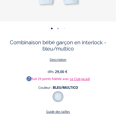
-
-
-
-
vue
vue
vue
vue
Combinaison bébé garçon en interlock -
01
02
03
04
bleu/multico
Description
dès
29,00 €
Soit
29
points fidélité avec
Le Club Jacadi
Couleur :
BLEU/MULTICO
Couleur
BLEU/MULTICO
Guide des tailles