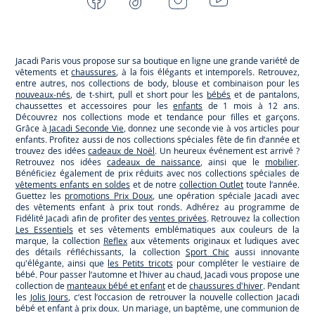
-
-
-
-
Jacadi
Jacadi
Jacadi
Jacadi
Paris
Paris
Paris
Paris
Jacadi Paris vous propose sur sa boutique en ligne une grande variété de
vêtements et
chaussures
, à la fois élégants et intemporels. Retrouvez,
entre autres, nos collections de body, blouse et combinaison pour les
nouveaux-nés
, de t-shirt, pull et short pour les
bébés
et de pantalons,
chaussettes et accessoires pour les
enfants
de 1 mois à 12 ans.
Découvrez nos collections mode et tendance pour filles et garçons.
Grâce à
Jacadi Seconde Vie
, donnez une seconde vie à vos articles pour
enfants. Profitez aussi de nos collections spéciales fête de fin d’année et
trouvez des idées
cadeaux de Noël
. Un heureux événement est arrivé ?
Retrouvez nos idées
cadeaux de naissance
, ainsi que le
mobilier
.
Bénéficiez également de prix réduits avec nos collections spéciales de
vêtements enfants en soldes
et de notre
collection Outlet
toute l’année.
Guettez les
promotions Prix Doux
, une opération spéciale Jacadi avec
des vêtements enfant à prix tout ronds. Adhérez au programme de
Fidélité Jacadi afin de profiter des
ventes privées
. Retrouvez la collection
Les Essentiels
et ses vêtements emblématiques aux couleurs de la
marque, la collection
Reflex
aux vêtements originaux et ludiques avec
des détails réfléchissants, la collection
Sport Chic
aussi innovante
qu'élégante, ainsi que
les Petits tricots
pour compléter le vestiaire de
bébé. Pour passer l’automne et l’hiver au chaud, Jacadi vous propose une
collection de
manteaux bébé et enfant
et de
chaussures d'hiver
. Pendant
les
Jolis Jours
, c’est l’occasion de retrouver la nouvelle collection Jacadi
bébé et enfant à prix doux. Un mariage, un baptême, une communion de