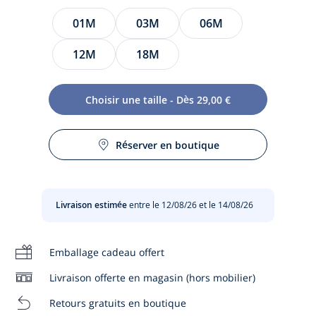
Taille
01M
03M
06M
12M
18M
Choisir une taille - Dès 29,00 €
Imaginée pour le quotidien et la crèche, la combinaison
bébé garçon opte le confort d'un coton interlock et la
Réserver en boutique
Entretien :
fantaisie d'un motif lapin. Manches longues et facile à
enfiler grâce à son ouverture frontale, la souplesse de sa
maille permettra à votre tout-petit d'évoluer sans être gêné.
Pas de sèche-linge
Livraison estimée
entre le 12/08/26 et le 14/08/26
-
Combinaison bébé garçon en coton biologique
Lavage à 30 °
-
Manches longues
-
Motif lapin
Emballage cadeau offert
Pas de pressing
-
Ouverture pressionnée invisible devant et à
Livraison offerte en magasin (hors mobilier)
l'entrejambe
Chlore interdit
Retours gratuits en boutique