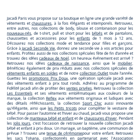
Jacadi
Jacadi
Jacadi
Jacadi
Paris
Paris
Paris
Paris
Jacadi Paris vous propose sur sa boutique en ligne une grande variété de
vêtements et
chaussures
, à la fois élégants et intemporels. Retrouvez,
entre autres, nos collections de body, blouse et combinaison pour les
nouveaux-nés
, de t-shirt, pull et short pour les
bébés
et de pantalons,
chaussettes et accessoires pour les
enfants
de 1 mois à 12 ans.
Découvrez nos collections mode et tendance pour filles et garçons.
Grâce à
Jacadi Seconde Vie
, donnez une seconde vie à vos articles pour
enfants. Profitez aussi de nos collections spéciales fête de fin d’année et
trouvez des idées
cadeaux de Noël
. Un heureux événement est arrivé ?
Retrouvez nos idées
cadeaux de naissance
, ainsi que le
mobilier
.
Bénéficiez également de prix réduits avec nos collections spéciales de
vêtements enfants en soldes
et de notre
collection Outlet
toute l’année.
Guettez les
promotions Prix Doux
, une opération spéciale Jacadi avec
des vêtements enfant à prix tout ronds. Adhérez au programme de
Fidélité Jacadi afin de profiter des
ventes privées
. Retrouvez la collection
Les Essentiels
et ses vêtements emblématiques aux couleurs de la
marque, la collection
Reflex
aux vêtements originaux et ludiques avec
des détails réfléchissants, la collection
Sport Chic
aussi innovante
qu'élégante, ainsi que
les Petits tricots
pour compléter le vestiaire de
bébé. Pour passer l’automne et l’hiver au chaud, Jacadi vous propose une
collection de
manteaux bébé et enfant
et de
chaussures d'hiver
. Pendant
les
Jolis Jours
, c’est l’occasion de retrouver la nouvelle collection Jacadi
bébé et enfant à prix doux. Un mariage, un baptême, une communion de
prévue ? Trouvez une
tenue de cérémonie
pour votre enfant. Retrouvez
les sacs
Tohana
, confectionnés en partenariat avec l'Association