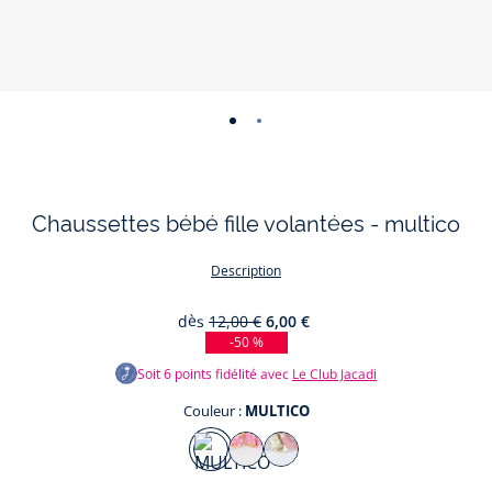
-
-
vue
vue
01
02
Chaussettes bébé fille volantées - multico
Description
dès
12,00 €
6,00 €
-50 %
Soit
6
points fidélité avec
Le Club Jacadi
Couleur :
MULTICO
Couleur
BLANC/ROSE
ROSE/GRIS
MULTICO