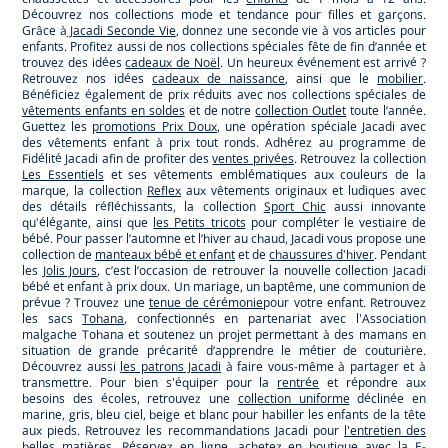
Découvrez nos collections mode et tendance pour filles et garçons.
Grâce à
Jacadi Seconde Vie
, donnez une seconde vie à vos articles pour
enfants. Profitez aussi de nos collections spéciales fête de fin d’année et
trouvez des idées
cadeaux de Noël
. Un heureux événement est arrivé ?
Retrouvez nos idées
cadeaux de naissance
, ainsi que le
mobilier
.
Bénéficiez également de prix réduits avec nos collections spéciales de
vêtements enfants en soldes
et de notre
collection Outlet
toute l’année.
Guettez les
promotions Prix Doux
, une opération spéciale Jacadi avec
des vêtements enfant à prix tout ronds. Adhérez au programme de
Fidélité Jacadi afin de profiter des
ventes privées
. Retrouvez la collection
Les Essentiels
et ses vêtements emblématiques aux couleurs de la
marque, la collection
Reflex
aux vêtements originaux et ludiques avec
des détails réfléchissants, la collection
Sport Chic
aussi innovante
qu'élégante, ainsi que
les Petits tricots
pour compléter le vestiaire de
bébé. Pour passer l’automne et l’hiver au chaud, Jacadi vous propose une
collection de
manteaux bébé et enfant
et de
chaussures d'hiver
. Pendant
les
Jolis Jours
, c’est l’occasion de retrouver la nouvelle collection Jacadi
bébé et enfant à prix doux. Un mariage, un baptême, une communion de
prévue ? Trouvez une
tenue de cérémonie
pour votre enfant. Retrouvez
les sacs
Tohana
, confectionnés en partenariat avec l'Association
malgache Tohana et soutenez un projet permettant à des mamans en
situation de grande précarité d’apprendre le métier de couturière.
Découvrez aussi
les patrons Jacadi
à faire vous-même à partager et à
transmettre. Pour bien s'équiper pour la
rentrée
et répondre aux
besoins des écoles, retrouvez une
collection uniforme
déclinée en
marine, gris, bleu ciel, beige et blanc pour habiller les enfants de la tête
aux pieds. Retrouvez les recommandations Jacadi pour
l'entretien des
belles matières
. Réservez en ligne, achetez en boutique avec la
E-