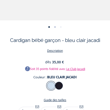
-
-
-
-
vue
vue
vue
vue
Cardigan bébé garçon - bleu clair jacadi
01
02
03
04
Description
dès
35,00 €
Soit
35
points fidélité avec
Le Club Jacadi
Couleur :
BLEU CLAIR JACADI
Couleur
BLEU
MARINE
CLAIR
JACADI
Guide des tailles
JACADI
Taille