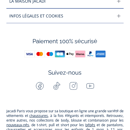
LA MAISON JACADI
INFOS LÉGALES ET COOKIES
Paiement 100% sécurisé
Suivez-nous
Facebook
Tiktok
Instagram
Youtube
-
-
-
-
Jacadi
Jacadi
Jacadi
Jacadi
Paris
Paris
Paris
Paris
Jacadi Paris vous propose sur sa boutique en ligne une grande variété de
vêtements et
chaussures
, à la fois élégants et intemporels. Retrouvez,
entre autres, nos collections de body, blouse et combinaison pour les
nouveaux-nés
, de t-shirt, pull et short pour les
bébés
et de pantalons,
chaussettes et accessoires pour les
enfants
de 1 mois à 12 ans.