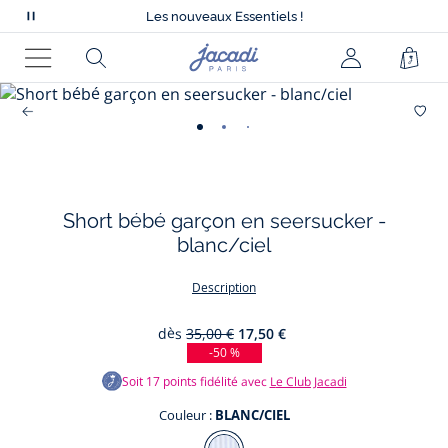
Tout à -50% sur la collection été*
Les nouveaux Essentiels !
Mettre
Nouvelle collection Automne-Hiver !
en
Livraison offerte à domicile dès 79€*
Page
Rechercher
Pani
Tout à -50% sur la collection été*
pause
d'accueil
Les nouveaux Essentiels !
Menu
le
Jacadi
défilement
des
-
-
-
-
favor
messages
vue
vue
vue
vue
01
02
03
04
Short bébé garçon en seersucker -
blanc/ciel
Description
dès
35,00 €
17,50 €
-50 %
Soit
17
points fidélité avec
Le Club Jacadi
Couleur :
BLANC/CIEL
Couleur