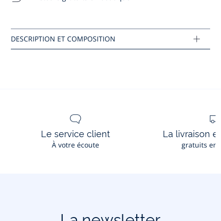
Coton labellisé issu de l’agriculture biologique
Composition :
Réf : 2046057
Ce produit peut-être recyclé.
En savoir plus
Le service client
La livraison e
À votre écoute
gratuits en
La newsletter