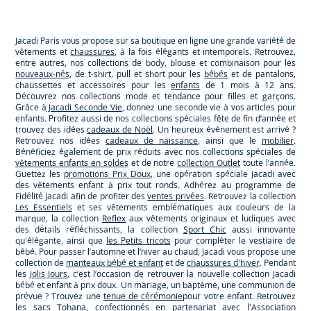
Jacadi
Jacadi
Jacadi
Jacadi
Paris
Paris
Paris
Paris
Jacadi Paris vous propose sur sa boutique en ligne une grande variété de
vêtements et
chaussures
, à la fois élégants et intemporels. Retrouvez,
entre autres, nos collections de body, blouse et combinaison pour les
nouveaux-nés
, de t-shirt, pull et short pour les
bébés
et de pantalons,
chaussettes et accessoires pour les
enfants
de 1 mois à 12 ans.
Découvrez nos collections mode et tendance pour filles et garçons.
Grâce à
Jacadi Seconde Vie
, donnez une seconde vie à vos articles pour
enfants. Profitez aussi de nos collections spéciales fête de fin d’année et
trouvez des idées
cadeaux de Noël
. Un heureux événement est arrivé ?
Retrouvez nos idées
cadeaux de naissance
, ainsi que le
mobilier
.
Bénéficiez également de prix réduits avec nos collections spéciales de
vêtements enfants en soldes
et de notre
collection Outlet
toute l’année.
Guettez les
promotions Prix Doux
, une opération spéciale Jacadi avec
des vêtements enfant à prix tout ronds. Adhérez au programme de
Fidélité Jacadi afin de profiter des
ventes privées
. Retrouvez la collection
Les Essentiels
et ses vêtements emblématiques aux couleurs de la
marque, la collection
Reflex
aux vêtements originaux et ludiques avec
des détails réfléchissants, la collection
Sport Chic
aussi innovante
qu'élégante, ainsi que
les Petits tricots
pour compléter le vestiaire de
bébé. Pour passer l’automne et l’hiver au chaud, Jacadi vous propose une
collection de
manteaux bébé et enfant
et de
chaussures d'hiver
. Pendant
les
Jolis Jours
, c’est l’occasion de retrouver la nouvelle collection Jacadi
bébé et enfant à prix doux. Un mariage, un baptême, une communion de
prévue ? Trouvez une
tenue de cérémonie
pour votre enfant. Retrouvez
les sacs
Tohana
, confectionnés en partenariat avec l'Association