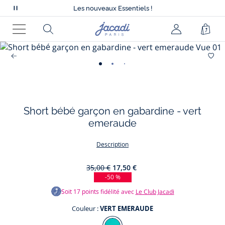
Tout à -50% sur la collection été*
Les nouveaux Essentiels !
Mettre
Nouvelle collection Automne-Hiver !
en
Livraison offerte à domicile dès 79€*
Page
Rechercher
Mon
Pani
Tout à -50% sur la collection été*
pause
d'accueil
Les nouveaux Essentiels !
Menu
compte
le
Jacadi
(non
défilement
connecté)
des
-
-
-
-
-
-
favor
messages
vue
vue
vue
vue
vue
vue
01
02
03
04
05
06
Short bébé garçon en gabardine - vert
emeraude
Description
35,00 €
17,50 €
-50 %
Soit
17
points fidélité avec
Le Club Jacadi
Couleur :
VERT EMERAUDE
Couleur