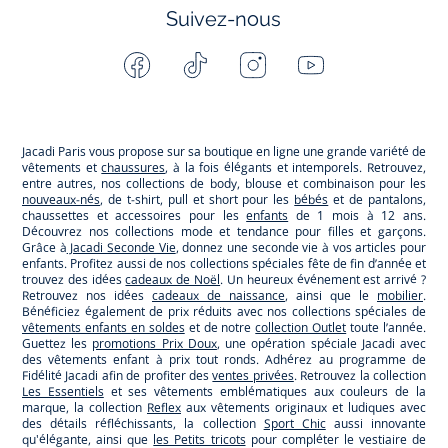
Suivez-nous
Facebook
Tiktok
Instagram
Youtube
-
-
-
-
Jacadi
Jacadi
Jacadi
Jacadi
Paris
Paris
Paris
Paris
Jacadi Paris vous propose sur sa boutique en ligne une grande variété de
vêtements et
chaussures
, à la fois élégants et intemporels. Retrouvez,
entre autres, nos collections de body, blouse et combinaison pour les
nouveaux-nés
, de t-shirt, pull et short pour les
bébés
et de pantalons,
chaussettes et accessoires pour les
enfants
de 1 mois à 12 ans.
Découvrez nos collections mode et tendance pour filles et garçons.
Grâce à
Jacadi Seconde Vie
, donnez une seconde vie à vos articles pour
enfants. Profitez aussi de nos collections spéciales fête de fin d’année et
trouvez des idées
cadeaux de Noël
. Un heureux événement est arrivé ?
Retrouvez nos idées
cadeaux de naissance
, ainsi que le
mobilier
.
Bénéficiez également de prix réduits avec nos collections spéciales de
vêtements enfants en soldes
et de notre
collection Outlet
toute l’année.
Guettez les
promotions Prix Doux
, une opération spéciale Jacadi avec
des vêtements enfant à prix tout ronds. Adhérez au programme de
Fidélité Jacadi afin de profiter des
ventes privées
. Retrouvez la collection
Les Essentiels
et ses vêtements emblématiques aux couleurs de la
marque, la collection
Reflex
aux vêtements originaux et ludiques avec
des détails réfléchissants, la collection
Sport Chic
aussi innovante
qu'élégante, ainsi que
les Petits tricots
pour compléter le vestiaire de