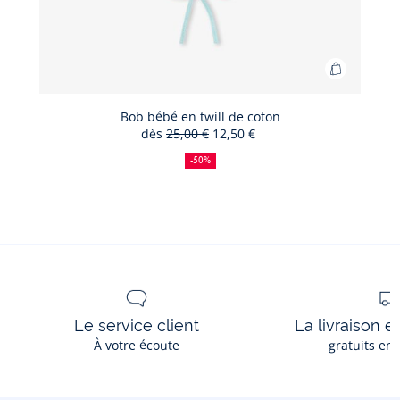
Ajouter
au
panier
Bob bébé en twill de coton
dès
25,00 €
12,50 €
Bob
50
Ancien
Nouveau
bébé
%
prix
prix
-50%
de
:
:
en
réduction
twill
de
coton
Le service client
La livraison e
À votre écoute
gratuits en