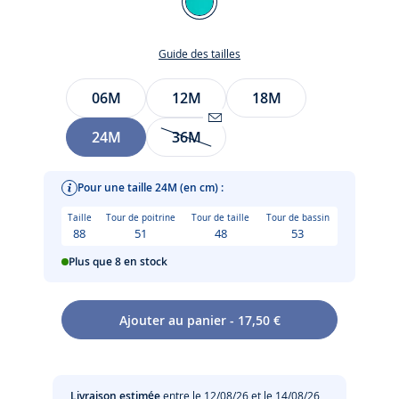
VERT
EMERAUDE
Guide des tailles
Taille
06M
12M
18M
24M
36M
Être
alerté(e)
par
Pour une taille 24M (en cm) :
email
Taille
Tour de poitrine
Tour de taille
Tour de bassin
lorsque
88
51
48
53
l’article
Plus que 8 en stock
sera
de
nouveau
Chic et polyvalent, le short bébé garçon en gabardine
Ajouter au panier - 17,50 €
disponible
prend une jolie couleur pour l'été. Facile à enfiler et à
Entretien :
:
associer, ce modèle taillé pour les vacances suivra votre
36M
garçon jusqu’à la rentrée.
Pas de pressing
Livraison estimée
entre le 12/08/26 et le 14/08/26