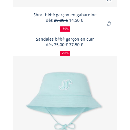
Ajouter
au
panier
Short bébé garçon en gabardine
dès
29,00 €
14,50 €
Short
50
Ancien
Nouveau
Ajouter
bébé
%
prix
prix
-50%
au
de
:
:
garçon
panier
Sandales bébé garçon en cuir
réduction
en
dès
75,00 €
37,50 €
Sandales
gabardin
50
Ancien
Nouveau
bébé
%
prix
prix
-50%
de
:
:
garçon
réduction
en
cuir