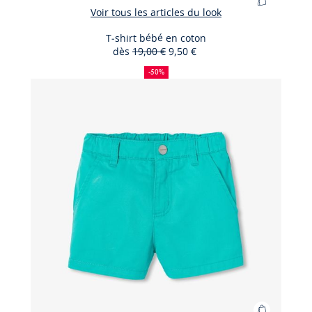
Ajouter
Voir tous les articles du look
au
panier
T-shirt bébé en coton
dès
19,00 €
9,50 €
T-
50
Ancien
Nouveau
shirt
%
prix
prix
-50%
de
:
:
bébé
réduction
en
coton