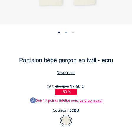
-
-
-
-
vue
vue
vue
vue
01
02
03
04
Pantalon bébé garçon en twill - ecru
Description
dès
35,00 €
17,50 €
-50 %
Soit
17
points fidélité avec
Le Club Jacadi
Couleur :
ECRU
Couleur
ECRU