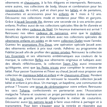
vêtements et
chaussures
, à la fois élégants et intemporels. Retrouvez,
entre autres, nos collections de body, blouse et combinaison pour les
nouveaux-nés
, de t-shirt, pull et short pour les
bébés
et de pantalons,
chaussettes et accessoires pour les
enfants
de 1 mois à 12 ans.
Découvrez nos collections mode et tendance pour filles et garçons.
Grâce à
Jacadi Seconde Vie
, donnez une seconde vie à vos articles pour
enfants. Profitez aussi de nos collections spéciales fête de fin d’année et
trouvez des idées
cadeaux de Noël
. Un heureux événement est arrivé ?
Retrouvez nos idées
cadeaux de naissance
, ainsi que le
mobilier
.
Bénéficiez également de prix réduits avec nos collections spéciales de
vêtements enfants en soldes
et de notre
collection Outlet
toute l’année.
Guettez les
promotions Prix Doux
, une opération spéciale Jacadi avec
des vêtements enfant à prix tout ronds. Adhérez au programme de
Fidélité Jacadi afin de profiter des
ventes privées
. Retrouvez la collection
Les Essentiels
et ses vêtements emblématiques aux couleurs de la
marque, la collection
Reflex
aux vêtements originaux et ludiques avec
des détails réfléchissants, la collection
Sport Chic
aussi innovante
qu'élégante, ainsi que
les Petits tricots
pour compléter le vestiaire de
bébé. Pour passer l’automne et l’hiver au chaud, Jacadi vous propose une
collection de
manteaux bébé et enfant
et de
chaussures d'hiver
. Pendant
les
Jolis Jours
, c’est l’occasion de retrouver la nouvelle collection Jacadi
bébé et enfant à prix doux. Un mariage, un baptême, une communion de
prévue ? Trouvez une
tenue de cérémonie
pour votre enfant. Retrouvez
les sacs
Tohana
, confectionnés en partenariat avec l'Association
malgache Tohana et soutenez un projet permettant à des mamans en
situation de grande précarité d’apprendre le métier de couturière.
Découvrez aussi
les patrons Jacadi
à faire vous-même à partager et à
transmettre. Pour bien s'équiper pour la
rentrée
et répondre aux