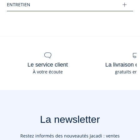
Ce produit peut-être recyclé.
En savoir plus
Le service client
La livraison e
À votre écoute
gratuits en
La newsletter
Restez informés des nouveautés Jacadi : ventes