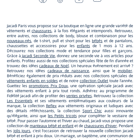
-
-
-
-
Jacadi
Jacadi
Jacadi
Jacadi
Paris
Paris
Paris
Paris
Jacadi Paris vous propose sur sa boutique en ligne une grande variété de
vêtements et
chaussures
, à la fois élégants et intemporels. Retrouvez,
entre autres, nos collections de body, blouse et combinaison pour les
nouveaux-nés
, de t-shirt, pull et short pour les
bébés
et de pantalons,
chaussettes et accessoires pour les
enfants
de 1 mois à 12 ans.
Découvrez nos collections mode et tendance pour filles et garçons.
Grâce à
Jacadi Seconde Vie
, donnez une seconde vie à vos articles pour
enfants. Profitez aussi de nos collections spéciales fête de fin d’année et
trouvez des idées
cadeaux de Noël
. Un heureux événement est arrivé ?
Retrouvez nos idées
cadeaux de naissance
, ainsi que le
mobilier
.
Bénéficiez également de prix réduits avec nos collections spéciales de
vêtements enfants en soldes
et de notre
collection Outlet
toute l’année.
Guettez les
promotions Prix Doux
, une opération spéciale Jacadi avec
des vêtements enfant à prix tout ronds. Adhérez au programme de
Fidélité Jacadi afin de profiter des
ventes privées
. Retrouvez la collection
Les Essentiels
et ses vêtements emblématiques aux couleurs de la
marque, la collection
Reflex
aux vêtements originaux et ludiques avec
des détails réfléchissants, la collection
Sport Chic
aussi innovante
qu'élégante, ainsi que
les Petits tricots
pour compléter le vestiaire de
bébé. Pour passer l’automne et l’hiver au chaud, Jacadi vous propose une
collection de
manteaux bébé et enfant
et de
chaussures d'hiver
. Pendant
les
Jolis Jours
, c’est l’occasion de retrouver la nouvelle collection Jacadi
bébé et enfant à prix doux. Un mariage, un baptême, une communion de