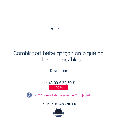
-
-
-
-
vue
vue
vue
vue
01
02
03
04
Combishort bébé garçon en piqué de
coton - blanc/bleu
Description
dès
45,00 €
22,50 €
-50 %
Soit
22
points fidélité avec
Le Club Jacadi
Couleur :
BLANC/BLEU
Couleur