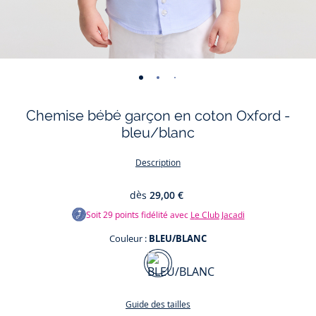
-
-
-
-
-
-
-
vue
vue
vue
vue
vue
vue
vue
Chemise bébé garçon en coton Oxford -
01
02
03
04
05
06
07
bleu/blanc
Description
dès
29,00 €
Soit
29
points fidélité avec
Le Club Jacadi
Couleur :
BLEU/BLANC
Couleur
BLEU/BLANC
Guide des tailles