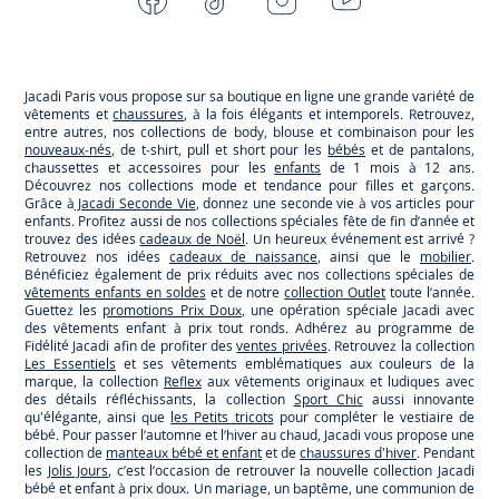
-
-
-
-
Jacadi
Jacadi
Jacadi
Jacadi
Paris
Paris
Paris
Paris
Jacadi Paris vous propose sur sa boutique en ligne une grande variété de
vêtements et
chaussures
, à la fois élégants et intemporels. Retrouvez,
entre autres, nos collections de body, blouse et combinaison pour les
nouveaux-nés
, de t-shirt, pull et short pour les
bébés
et de pantalons,
chaussettes et accessoires pour les
enfants
de 1 mois à 12 ans.
Découvrez nos collections mode et tendance pour filles et garçons.
Grâce à
Jacadi Seconde Vie
, donnez une seconde vie à vos articles pour
enfants. Profitez aussi de nos collections spéciales fête de fin d’année et
trouvez des idées
cadeaux de Noël
. Un heureux événement est arrivé ?
Retrouvez nos idées
cadeaux de naissance
, ainsi que le
mobilier
.
Bénéficiez également de prix réduits avec nos collections spéciales de
vêtements enfants en soldes
et de notre
collection Outlet
toute l’année.
Guettez les
promotions Prix Doux
, une opération spéciale Jacadi avec
des vêtements enfant à prix tout ronds. Adhérez au programme de
Fidélité Jacadi afin de profiter des
ventes privées
. Retrouvez la collection
Les Essentiels
et ses vêtements emblématiques aux couleurs de la
marque, la collection
Reflex
aux vêtements originaux et ludiques avec
des détails réfléchissants, la collection
Sport Chic
aussi innovante
qu'élégante, ainsi que
les Petits tricots
pour compléter le vestiaire de
bébé. Pour passer l’automne et l’hiver au chaud, Jacadi vous propose une
collection de
manteaux bébé et enfant
et de
chaussures d'hiver
. Pendant
les
Jolis Jours
, c’est l’occasion de retrouver la nouvelle collection Jacadi
bébé et enfant à prix doux. Un mariage, un baptême, une communion de