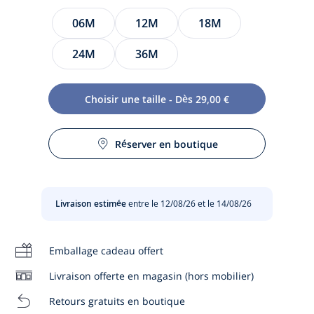
Taille
06M
12M
18M
24M
36M
Choisir une taille - Dès 29,00 €
Offrez sa première chemise à bébé en choisissant
l'élégance et le confort d'un Oxford de coton biologique.
Réserver en boutique
Entretien :
Portée avec un jean retroussé, cette pièce au chic
décontracté trouvera toute sa place dans le vestiaire de
bébé.
Lavage à 30 °
Livraison estimée
entre le 12/08/26 et le 14/08/26
- Coton Oxford biologique
Pas de sèche-linge
- Ouverture boutonnée
Emballage cadeau offert
Chlore interdit
Coton labellisé issu de l’agriculture biologique
Livraison offerte en magasin (hors mobilier)
Pas de pressing
Retours gratuits en boutique
Composition :