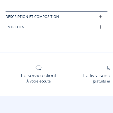
Repassage faible
Tissu principal: 100% coton
Réf : 2016235
Ce produit peut-être recyclé.
En savoir plus
Le service client
La livraison e
À votre écoute
gratuits en