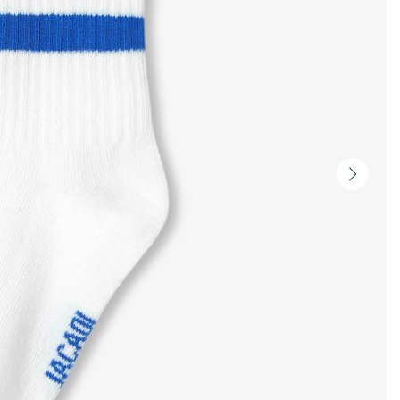
Vignet
suivan
-
Produi