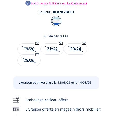
Soit
5
points fidélité avec
Le Club Jacadi
Couleur :
BLANC/BLEU
Couleur
BLANC/BLEU
Guide des tailles
Taille
19/20
21/22
23/24
Être
Être
Être
te
alerté(e)
alerté(e)
alerté(e)
te
25/26
par
Être
par
par
email
alerté(e)
email
email
t
lorsque
par
lorsque
lorsque
l’article
email
l’article
l’article
Livraison estimée
entre le 12/08/26 et le 14/08/26
sera
lorsque
sera
sera
de
l’article
de
de
nouveau
sera
nouveau
nouveau
Emballage cadeau offert
disponible
de
disponible
disponible
:
nouveau
:
:
Livraison offerte en magasin (hors mobilier)
19/20
disponible
21/22
23/24