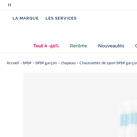
Mettre
en
LA MARQUE
LES SERVICES
pause
le
défilement
des
Tout à -50%
Rentrée
Nouveautés
messages
Accueil
bébé
bébé garçon
chapeau
Chaussettes de sport bébé garço