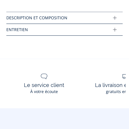
Pas de sèche-linge
Composition :
Tissu principal: 100% coton
Réf : 2045798
Ce produit peut-être recyclé.
En savoir plus
Le service client
La livraison e
À votre écoute
gratuits en