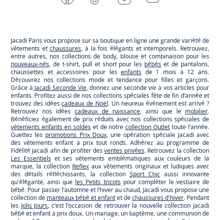
-
-
-
-
Jacadi
Jacadi
Jacadi
Jacadi
Paris
Paris
Paris
Paris
Jacadi Paris vous propose sur sa boutique en ligne une grande variété de
vêtements et
chaussures
, à la fois élégants et intemporels. Retrouvez,
entre autres, nos collections de body, blouse et combinaison pour les
nouveaux-nés
, de t-shirt, pull et short pour les
bébés
et de pantalons,
chaussettes et accessoires pour les
enfants
de 1 mois à 12 ans.
Découvrez nos collections mode et tendance pour filles et garçons.
Grâce à
Jacadi Seconde Vie
, donnez une seconde vie à vos articles pour
enfants. Profitez aussi de nos collections spéciales fête de fin d’année et
trouvez des idées
cadeaux de Noël
. Un heureux événement est arrivé ?
Retrouvez nos idées
cadeaux de naissance
, ainsi que le
mobilier
.
Bénéficiez également de prix réduits avec nos collections spéciales de
vêtements enfants en soldes
et de notre
collection Outlet
toute l’année.
Guettez les
promotions Prix Doux
, une opération spéciale Jacadi avec
des vêtements enfant à prix tout ronds. Adhérez au programme de
Fidélité Jacadi afin de profiter des
ventes privées
. Retrouvez la collection
Les Essentiels
et ses vêtements emblématiques aux couleurs de la
marque, la collection
Reflex
aux vêtements originaux et ludiques avec
des détails réfléchissants, la collection
Sport Chic
aussi innovante
qu'élégante, ainsi que
les Petits tricots
pour compléter le vestiaire de
bébé. Pour passer l’automne et l’hiver au chaud, Jacadi vous propose une
collection de
manteaux bébé et enfant
et de
chaussures d'hiver
. Pendant
les
Jolis Jours
, c’est l’occasion de retrouver la nouvelle collection Jacadi
bébé et enfant à prix doux. Un mariage, un baptême, une communion de