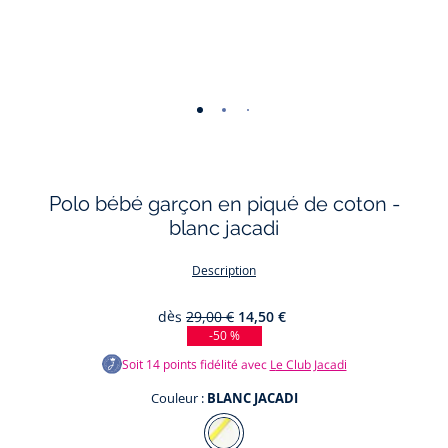
-
-
-
-
vue
vue
vue
vue
01
02
03
04
Polo bébé garçon en piqué de coton -
blanc jacadi
Description
dès
29,00 €
14,50 €
-50 %
Soit
14
points fidélité avec
Le Club Jacadi
Couleur :
BLANC JACADI
Couleur