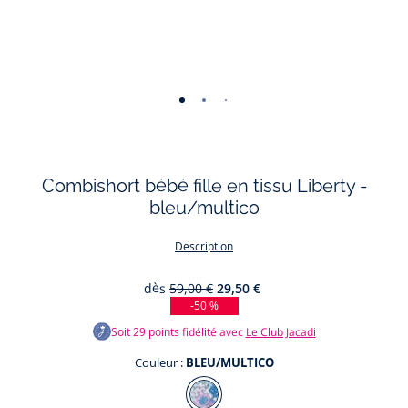
-
-
-
-
-
vue
vue
vue
vue
vue
01
02
03
04
05
Combishort bébé fille en tissu Liberty -
bleu/multico
Description
dès
59,00 €
29,50 €
-50 %
Soit
29
points fidélité avec
Le Club Jacadi
Couleur :
BLEU/MULTICO
Couleur