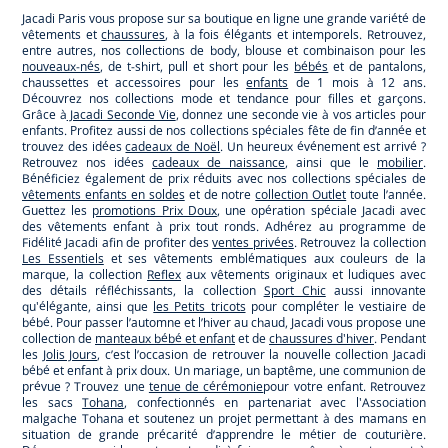
Jacadi Paris vous propose sur sa boutique en ligne une grande variété de
vêtements et
chaussures
, à la fois élégants et intemporels. Retrouvez,
entre autres, nos collections de body, blouse et combinaison pour les
nouveaux-nés
, de t-shirt, pull et short pour les
bébés
et de pantalons,
chaussettes et accessoires pour les
enfants
de 1 mois à 12 ans.
Découvrez nos collections mode et tendance pour filles et garçons.
Grâce à
Jacadi Seconde Vie
, donnez une seconde vie à vos articles pour
enfants. Profitez aussi de nos collections spéciales fête de fin d’année et
trouvez des idées
cadeaux de Noël
. Un heureux événement est arrivé ?
Retrouvez nos idées
cadeaux de naissance
, ainsi que le
mobilier
.
Bénéficiez également de prix réduits avec nos collections spéciales de
vêtements enfants en soldes
et de notre
collection Outlet
toute l’année.
Guettez les
promotions Prix Doux
, une opération spéciale Jacadi avec
des vêtements enfant à prix tout ronds. Adhérez au programme de
Fidélité Jacadi afin de profiter des
ventes privées
. Retrouvez la collection
Les Essentiels
et ses vêtements emblématiques aux couleurs de la
marque, la collection
Reflex
aux vêtements originaux et ludiques avec
des détails réfléchissants, la collection
Sport Chic
aussi innovante
qu'élégante, ainsi que
les Petits tricots
pour compléter le vestiaire de
bébé. Pour passer l’automne et l’hiver au chaud, Jacadi vous propose une
collection de
manteaux bébé et enfant
et de
chaussures d'hiver
. Pendant
les
Jolis Jours
, c’est l’occasion de retrouver la nouvelle collection Jacadi
bébé et enfant à prix doux. Un mariage, un baptême, une communion de
prévue ? Trouvez une
tenue de cérémonie
pour votre enfant. Retrouvez
les sacs
Tohana
, confectionnés en partenariat avec l'Association
malgache Tohana et soutenez un projet permettant à des mamans en
situation de grande précarité d’apprendre le métier de couturière.