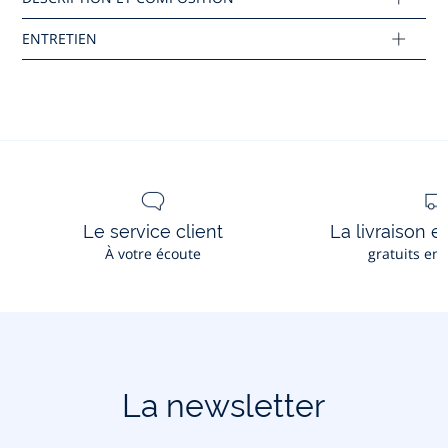
Réf : 2045512
Ce produit peut-être recyclé.
En savoir plus
Le service client
La livraison e
À votre écoute
gratuits en
La newsletter