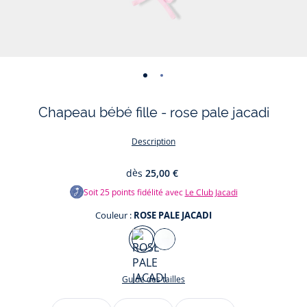
-
-
vue
vue
Chapeau bébé fille - rose pale jacadi
01
02
Description
dès
25,00 €
Soit
25
points fidélité avec
Le Club Jacadi
Couleur :
ROSE PALE JACADI
Couleur
BLANC
JACADI
Guide des tailles
ROSE
Taille