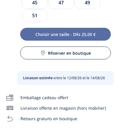
PALE
45
47
49
JACADI
51
Choisir une taille - Dès 25,00 €
En piqué de coton et doublé, le chapeau bébé fille est orné
d'un contour pétales. Doté de liens à nouer, ce chapeau
Réserver en boutique
décliné dans des coloris faciles à accorder, protégera bébé
des rayons de soleil.
- Chapeau bébé fille en coton biologique
Livraison estimée
entre le 12/08/26 et le 14/08/26
- Contour pétales
- Liens à nouer
Emballage cadeau offert
Coton labellisé issu de l’agriculture biologique
Livraison offerte en magasin (hors mobilier)
Retours gratuits en boutique
Composition :
Tissu principal: 100% coton