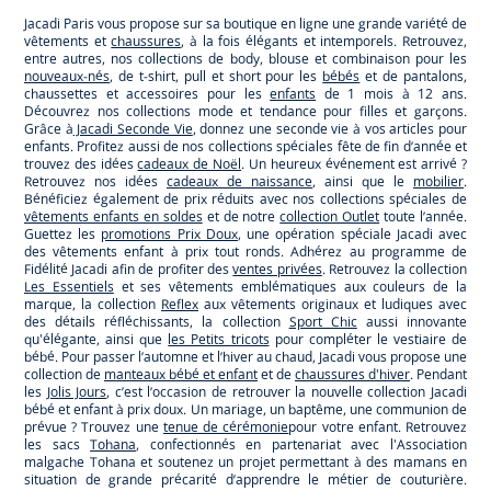
Jacadi Paris vous propose sur sa boutique en ligne une grande variété de
vêtements et
chaussures
, à la fois élégants et intemporels. Retrouvez,
entre autres, nos collections de body, blouse et combinaison pour les
nouveaux-nés
, de t-shirt, pull et short pour les
bébés
et de pantalons,
chaussettes et accessoires pour les
enfants
de 1 mois à 12 ans.
Découvrez nos collections mode et tendance pour filles et garçons.
Grâce à
Jacadi Seconde Vie
, donnez une seconde vie à vos articles pour
enfants. Profitez aussi de nos collections spéciales fête de fin d’année et
trouvez des idées
cadeaux de Noël
. Un heureux événement est arrivé ?
Retrouvez nos idées
cadeaux de naissance
, ainsi que le
mobilier
.
Bénéficiez également de prix réduits avec nos collections spéciales de
vêtements enfants en soldes
et de notre
collection Outlet
toute l’année.
Guettez les
promotions Prix Doux
, une opération spéciale Jacadi avec
des vêtements enfant à prix tout ronds. Adhérez au programme de
Fidélité Jacadi afin de profiter des
ventes privées
. Retrouvez la collection
Les Essentiels
et ses vêtements emblématiques aux couleurs de la
marque, la collection
Reflex
aux vêtements originaux et ludiques avec
des détails réfléchissants, la collection
Sport Chic
aussi innovante
qu'élégante, ainsi que
les Petits tricots
pour compléter le vestiaire de
bébé. Pour passer l’automne et l’hiver au chaud, Jacadi vous propose une
collection de
manteaux bébé et enfant
et de
chaussures d'hiver
. Pendant
les
Jolis Jours
, c’est l’occasion de retrouver la nouvelle collection Jacadi
bébé et enfant à prix doux. Un mariage, un baptême, une communion de
prévue ? Trouvez une
tenue de cérémonie
pour votre enfant. Retrouvez
les sacs
Tohana
, confectionnés en partenariat avec l'Association
malgache Tohana et soutenez un projet permettant à des mamans en
situation de grande précarité d’apprendre le métier de couturière.