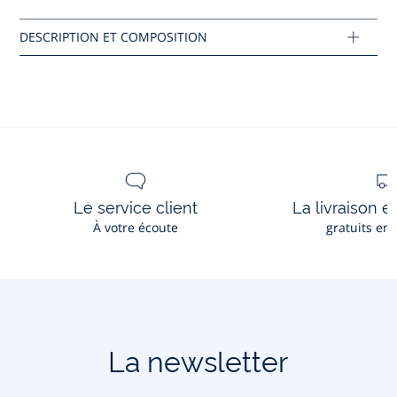
Réf : 2021784
Ce produit peut-être recyclé.
En savoir plus
Le service client
La livraison e
À votre écoute
gratuits en
La newsletter