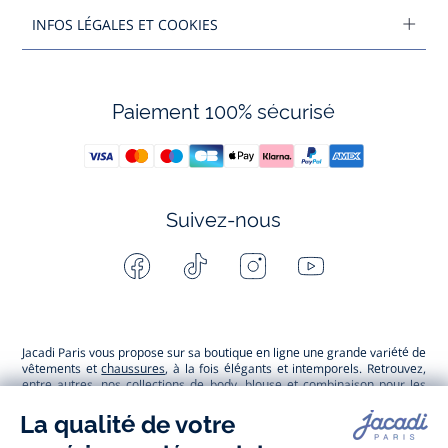
INFOS LÉGALES ET COOKIES
Paiement 100% sécurisé
Suivez-nous
Facebook
Tiktok
Instagram
Youtube
-
-
-
-
Jacadi
Jacadi
Jacadi
Jacadi
Paris
Paris
Paris
Paris
Jacadi Paris vous propose sur sa boutique en ligne une grande variété de
vêtements et
chaussures
, à la fois élégants et intemporels. Retrouvez,
entre autres, nos collections de body, blouse et combinaison pour les
nouveaux-nés
, de t-shirt, pull et short pour les
bébés
et de pantalons,
chaussettes et accessoires pour les
enfants
de 1 mois à 12 ans.
Découvrez nos collections mode et tendance pour filles et garçons.