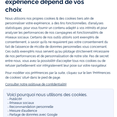
Grâce à
Jacadi Seconde Vie
, donnez une seconde vie à vos articles pour
enfants. Profitez aussi de nos collections spéciales fête de fin d’année et
trouvez des idées
cadeaux de Noël
. Un heureux événement est arrivé ?
Retrouvez nos idées
cadeaux de naissance
, ainsi que le
mobilier
.
Bénéficiez également de prix réduits avec nos collections spéciales de
vêtements enfants en soldes
et de notre
collection Outlet
toute l’année.
Guettez les
promotions Prix Doux
, une opération spéciale Jacadi avec
des vêtements enfant à prix tout ronds. Adhérez au programme de
Fidélité Jacadi afin de profiter des
ventes privées
. Retrouvez la collection
Les Essentiels
et ses vêtements emblématiques aux couleurs de la
marque, la collection
Reflex
aux vêtements originaux et ludiques avec
des détails réfléchissants, la collection
Sport Chic
aussi innovante
qu'élégante, ainsi que
les Petits tricots
pour compléter le vestiaire de
bébé. Pour passer l’automne et l’hiver au chaud, Jacadi vous propose une
collection de
manteaux bébé et enfant
et de
chaussures d'hiver
. Pendant
les
Jolis Jours
, c’est l’occasion de retrouver la nouvelle collection Jacadi
bébé et enfant à prix doux. Un mariage, un baptême, une communion de
prévue ? Trouvez une
tenue de cérémonie
pour votre enfant. Retrouvez
les sacs
Tohana
, confectionnés en partenariat avec l'Association
malgache Tohana et soutenez un projet permettant à des mamans en
situation de grande précarité d’apprendre le métier de couturière.
Découvrez aussi
les patrons Jacadi
à faire vous-même à partager et à
transmettre. Pour bien s'équiper pour la
rentrée
et répondre aux
besoins des écoles, retrouvez une
collection uniforme
déclinée en
marine, gris, bleu ciel, beige et blanc pour habiller les enfants de la tête
aux pieds. Retrouvez les recommandations Jacadi pour
l'entretien des
belles matières
. Réservez en ligne, achetez en boutique avec la
E-
réservation
. Retrouvez les réponses à vos questions dans les
FAQ Call &