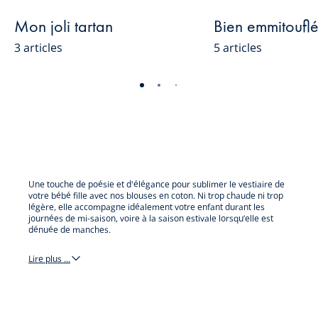
Mon joli tartan
Bien emmitoufl
3 articles
5 articles
-
-
-
-
vue
vue
vue
vue
01
02
03
04
Une touche de poésie et d'élégance pour sublimer le vestiaire de
votre bébé fille avec nos blouses en coton. Ni trop chaude ni trop
légère, elle accompagne idéalement votre enfant durant les
journées de mi-saison, voire à la saison estivale lorsqu’elle est
dénuée de manches.
Lire plus ...
blouse