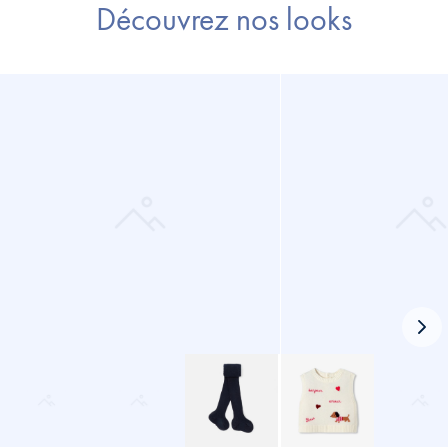
Découvrez nos looks
Loo
sui