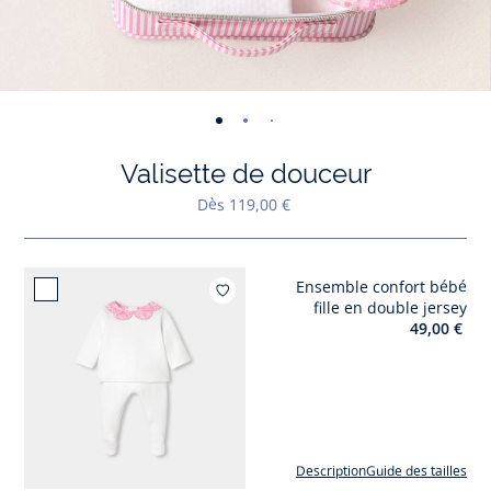
-
-
-
-
-
-
-
-
-
-
-
vue
vue
vue
vue
vue
vue
vue
vue
vue
vue
v
Valisette de douceur
01
02
03
04
05
06
07
08
09
010
0
Dès 119,00 €
Ensemble confort bébé
Ajouter à mes fav
fille en double jersey
49,00 €
Description
Guide des tailles