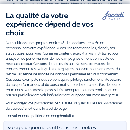
entre autres, nos collections de body, blouse et combinaison pour les
nouveaux-nés
, de t-shirt, pull et short pour les
bébés
et de pantalons,
chaussettes et accessoires pour les
enfants
de 1 mois à 12 ans.
Découvrez nos collections mode et tendance pour filles et garçons.
Grâce à
Jacadi Seconde Vie
, donnez une seconde vie à vos articles pour
enfants. Profitez aussi de nos collections spéciales fête de fin d’année et
trouvez des idées
cadeaux de Noël
. Un heureux événement est arrivé ?
Retrouvez nos idées
cadeaux de naissance
, ainsi que le
mobilier
.
Bénéficiez également de prix réduits avec nos collections spéciales de
vêtements enfants en soldes
et de notre
collection Outlet
toute l’année.
Guettez les
promotions Prix Doux
, une opération spéciale Jacadi avec
des vêtements enfant à prix tout ronds. Adhérez au programme de
Fidélité Jacadi afin de profiter des
ventes privées
. Retrouvez la collection
Les Essentiels
et ses vêtements emblématiques aux couleurs de la
marque, la collection
Reflex
aux vêtements originaux et ludiques avec
des détails réfléchissants, la collection
Sport Chic
aussi innovante
qu'élégante, ainsi que
les Petits tricots
pour compléter le vestiaire de
bébé. Pour passer l’automne et l’hiver au chaud, Jacadi vous propose une
collection de
manteaux bébé et enfant
et de
chaussures d'hiver
. Pendant
les
Jolis Jours
, c’est l’occasion de retrouver la nouvelle collection Jacadi
bébé et enfant à prix doux. Un mariage, un baptême, une communion de
prévue ? Trouvez une
tenue de cérémonie
pour votre enfant. Retrouvez
les sacs
Tohana
, confectionnés en partenariat avec l'Association
malgache Tohana et soutenez un projet permettant à des mamans en
situation de grande précarité d’apprendre le métier de couturière.
Découvrez aussi
les patrons Jacadi
à faire vous-même à partager et à
transmettre. Pour bien s'équiper pour la
rentrée
et répondre aux
besoins des écoles, retrouvez une
collection uniforme
déclinée en