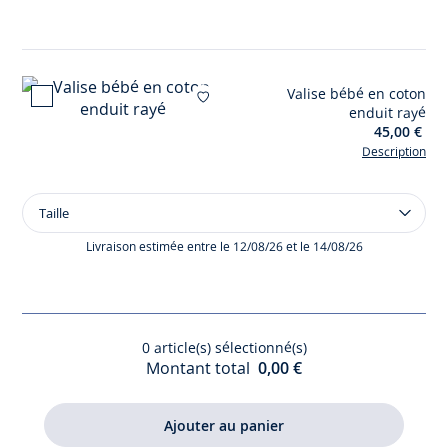
en
tissu
Liberty
Valise bébé en coton
Ajouter à mes favor
enduit rayé
45,00 €
Description
Taille
Taille
Valise
bébé
Livraison estimée entre le 12/08/26 et le 14/08/26
en
coton
enduit
rayé
0
article(s) sélectionné(s)
Montant total
0,00 €