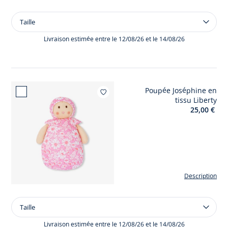
Taille
Taille
Ensemble
confort
Livraison estimée entre le 12/08/26 et le 14/08/26
bébé
fille
en
double
Poupée Joséphine en
jersey
Ajouter à mes favor
tissu Liberty
25,00 €
Description
Taille
Taille
Poupée
Joséphine
Livraison estimée entre le 12/08/26 et le 14/08/26