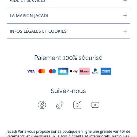
AIDE ET SERVICES
LA MAISON JACADI
INFOS LÉGALES ET COOKIES
Paiement 100% sécurisé
Suivez-nous
Facebook
Tiktok
Instagram
Youtube
-
-
-
-
Jacadi
Jacadi
Jacadi
Jacadi
Paris
Paris
Paris
Paris
Jacadi Paris vous propose sur sa boutique en ligne une grande variété de
vêtements et
chaussures
, à la fois élégants et intemporels. Retrouvez,