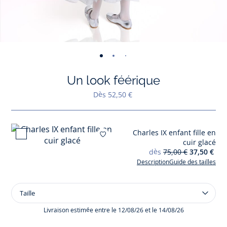
-
-
-
-
-
-
-
-
-
-
vue
vue
vue
vue
vue
vue
vue
vue
vue
vue
Un look féérique
01
02
03
04
05
06
07
08
09
010
Dès 52,50 €
Charles IX enfant fille en
Ajouter à mes favori
cuir glacé
dès
75,00 €
37,50 €
Description
Guide des tailles
Taille
Taille
Charles
IX
Livraison estimée entre le 12/08/26 et le 14/08/26
enfant