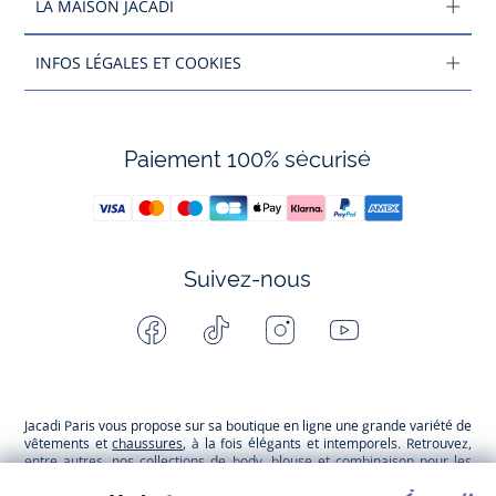
LA MAISON JACADI
INFOS LÉGALES ET COOKIES
Paiement 100% sécurisé
Suivez-nous
Facebook
Tiktok
Instagram
Youtube
-
-
-
-
Jacadi
Jacadi
Jacadi
Jacadi
Paris
Paris
Paris
Paris
Jacadi Paris vous propose sur sa boutique en ligne une grande variété de
vêtements et
chaussures
, à la fois élégants et intemporels. Retrouvez,
entre autres, nos collections de body, blouse et combinaison pour les
nouveaux-nés
, de t-shirt, pull et short pour les
bébés
et de pantalons,