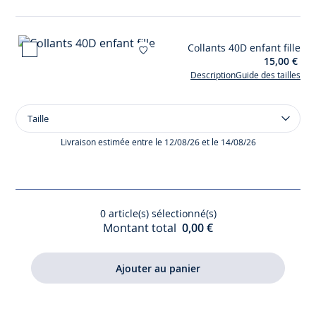
fille
en
cuir
Collants 40D enfant fille
glacé
Ajouter à mes favoris :
15,00 €
Description
Guide des tailles
Taille
Taille
Collants
40D
Livraison estimée entre le 12/08/26 et le 14/08/26
enfant
fille
0
article(s) sélectionné(s)
Montant total
0,00 €