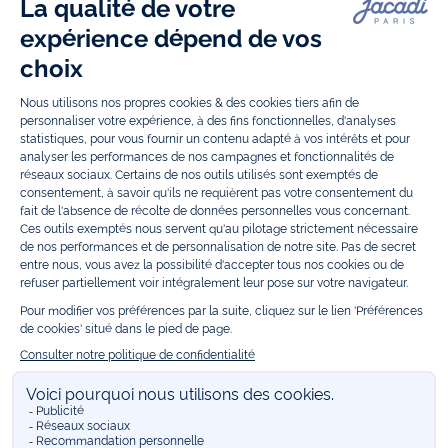
chaussettes et accessoires pour les
enfants
de 1 mois à 12 ans.
Découvrez nos collections mode et tendance pour filles et garçons.
Grâce à
Jacadi Seconde Vie
, donnez une seconde vie à vos articles pour
enfants. Profitez aussi de nos collections spéciales fête de fin d’année et
trouvez des idées
cadeaux de Noël
. Un heureux événement est arrivé ?
Retrouvez nos idées
cadeaux de naissance
, ainsi que le
mobilier
.
Bénéficiez également de prix réduits avec nos collections spéciales de
vêtements enfants en soldes
et de notre
collection Outlet
toute l’année.
Guettez les
promotions Prix Doux
, une opération spéciale Jacadi avec
des vêtements enfant à prix tout ronds. Adhérez au programme de
Fidélité Jacadi afin de profiter des
ventes privées
. Retrouvez la collection
Les Essentiels
et ses vêtements emblématiques aux couleurs de la
marque, la collection
Reflex
aux vêtements originaux et ludiques avec
des détails réfléchissants, la collection
Sport Chic
aussi innovante
qu'élégante, ainsi que
les Petits tricots
pour compléter le vestiaire de
bébé. Pour passer l’automne et l’hiver au chaud, Jacadi vous propose une
collection de
manteaux bébé et enfant
et de
chaussures d'hiver
. Pendant
les
Jolis Jours
, c’est l’occasion de retrouver la nouvelle collection Jacadi
bébé et enfant à prix doux. Un mariage, un baptême, une communion de
prévue ? Trouvez une
tenue de cérémonie
pour votre enfant. Retrouvez
les sacs
Tohana
, confectionnés en partenariat avec l'Association
malgache Tohana et soutenez un projet permettant à des mamans en
situation de grande précarité d’apprendre le métier de couturière.
Découvrez aussi
les patrons Jacadi
à faire vous-même à partager et à
transmettre. Pour bien s'équiper pour la
rentrée
et répondre aux
besoins des écoles, retrouvez une
collection uniforme
déclinée en
marine, gris, bleu ciel, beige et blanc pour habiller les enfants de la tête
aux pieds. Retrouvez les recommandations Jacadi pour
l'entretien des