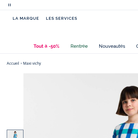
Mettre
en
LA MARQUE
LES SERVICES
pause
le
défilement
des
Tout à -50%
Rentrée
Nouveautés
messages
Accueil
Maxi vichy