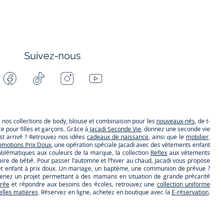
Suivez-nous
Facebook
Tiktok
Instagram
Youtube
-
-
-
-
Jacadi
Jacadi
Jacadi
Jacadi
Paris
Paris
Paris
Paris
s, nos collections de body, blouse et combinaison pour les
nouveaux-nés
, de t-
 pour filles et garçons. Grâce à
Jacadi Seconde Vie
, donnez une seconde vie
t arrivé ? Retrouvez nos idées
cadeaux de naissance
, ainsi que le
mobilier
.
omotions Prix Doux
, une opération spéciale Jacadi avec des vêtements enfant
lématiques aux couleurs de la marque, la collection
Reflex
aux vêtements
ire de bébé. Pour passer l’automne et l’hiver au chaud, Jacadi vous propose
ébé et enfant à prix doux. Un mariage, un baptême, une communion de prévue ?
utenez un projet permettant à des mamans en situation de grande précarité
trée
et répondre aux besoins des écoles, retrouvez une
collection uniforme
belles matières
. Réservez en ligne, achetez en boutique avec la
E-réservation
.