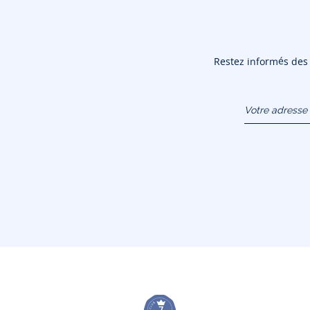
Restez informés des n
Votre adresse 
(exemple :
jacquesadit@