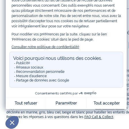
INFOS LÉGALES ET COOKIES
Paiement 100% sécuris
Jacadi Paris vous propose sur sa boutique en ligne une grande variété de v
shirt, pull et short pour les
bébés
et de pantalons, chaussettes et accessoire
à vos articles pour enfants. Profitez aussi de nos collections spéciales fêt
Bénéficiez également de prix réduits avec nos collections spéciales de
vêtem
à prix tout ronds. Adhérez au programme de Fidélité Jacadi afin de profite
originaux et ludiques avec des détails réfléchissants, la collection
Sport Chi
une collection de
manteaux bébé et enfant
et de
chaussures d'hiver
. Penda
Trouvez une
tenue de cérémonie
pour votre enfant. Retrouvez les sacs
To
d’apprendre le métier de couturière. Découvrez aussi
les patrons Jacadi
à 
déclinée en marine, gris, bleu ciel, beige et blanc pour habiller les enfant
Retrouvez les réponses à vos questions dans les
FAQ Call & Collect
.