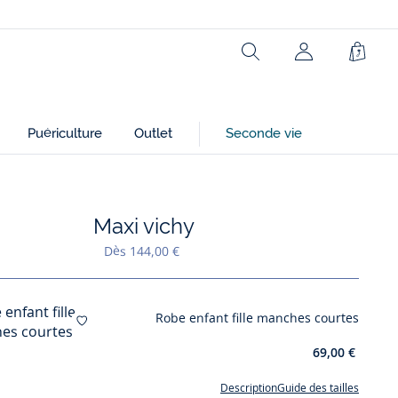
Rechercher
Mon
Panie
compte
(non
connecté)
Puériculture
Outlet
Seconde vie
Maxi vichy
Ajouter à mes favoris : Maxi vichy
Dès 144,00 €
Robe enfant fille manches courtes
Ajouter à mes favoris : Robe enfant fille m
69,00 €
Description
Guide des tailles