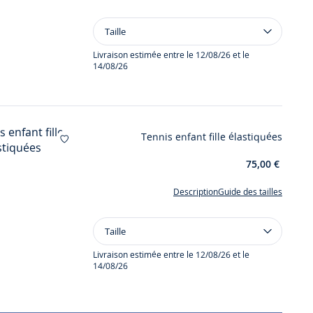
Taille
Taille
Robe
enfant
Livraison estimée entre le 12/08/26 et le
14/08/26
fille
manches
courtes
Tennis enfant fille élastiquées
Ajouter à mes favoris : Tennis enfant fille élas
75,00 €
Description
Guide des tailles
Taille
Taille
Tennis
enfant
Livraison estimée entre le 12/08/26 et le
14/08/26
fille
élastiquées