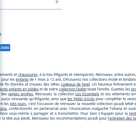
é
êtements et
chaussures
, à la fois élégants et intemporels. Retrouvez, entre autre
s pour les
enfants
de 1 mois à 12 ans. Découvrez nos collections mode et tendance
e de fin d’année et trouvez des idées
cadeaux de Noël
. Un heureux événement es
ents enfants en soldes
et de notre
collection Outlet
toute l’année. Guettez les
pr
r des
ventes privées
. Retrouvez la collection
Les Essentiels
et ses vêtements emb
c
aussi innovante qu'élégante, ainsi que
les Petits tricots
pour compléter le vestia
nt les
Jolis Jours
, c’est l’occasion de retrouver la nouvelle collection Jacadi b
hana
, confectionnés en partenariat avec l'Association malgache Tohana et so
faire vous-même à partager et à transmettre. Pour bien s'équiper pour la
ren
s de la tête aux pieds. Retrouvez les recommandations Jacadi pour
l'entretien des 