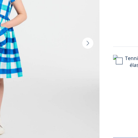
Vignette
suivante
-
Produit