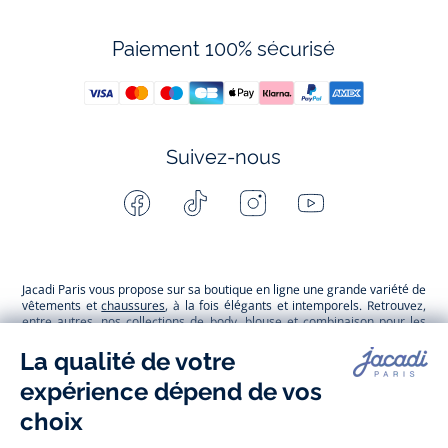
Paiement 100% sécurisé
Suivez-nous
Facebook
Tiktok
Instagram
Youtube
-
-
-
-
Jacadi
Jacadi
Jacadi
Jacadi
Paris
Paris
Paris
Paris
Jacadi Paris vous propose sur sa boutique en ligne une grande variété de
vêtements et
chaussures
, à la fois élégants et intemporels. Retrouvez,
entre autres, nos collections de body, blouse et combinaison pour les
nouveaux-nés
, de t-shirt, pull et short pour les
bébés
et de pantalons,
chaussettes et accessoires pour les
enfants
de 1 mois à 12 ans.
Découvrez nos collections mode et tendance pour filles et garçons.
Grâce à
Jacadi Seconde Vie
, donnez une seconde vie à vos articles pour
enfants. Profitez aussi de nos collections spéciales fête de fin d’année et
trouvez des idées
cadeaux de Noël
. Un heureux événement est arrivé ?
Retrouvez nos idées
cadeaux de naissance
, ainsi que le
mobilier
.