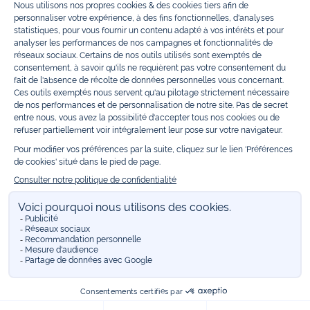
Bénéficiez également de prix réduits avec nos collections spéciales de
vêtements enfants en soldes
et de notre
collection Outlet
toute l’année.
Guettez les
promotions Prix Doux
, une opération spéciale Jacadi avec
des vêtements enfant à prix tout ronds. Adhérez au programme de
Fidélité Jacadi afin de profiter des
ventes privées
. Retrouvez la collection
Les Essentiels
et ses vêtements emblématiques aux couleurs de la
marque, la collection
Reflex
aux vêtements originaux et ludiques avec
des détails réfléchissants, la collection
Sport Chic
aussi innovante
qu'élégante, ainsi que
les Petits tricots
pour compléter le vestiaire de
bébé. Pour passer l’automne et l’hiver au chaud, Jacadi vous propose une
collection de
manteaux bébé et enfant
et de
chaussures d'hiver
. Pendant
les
Jolis Jours
, c’est l’occasion de retrouver la nouvelle collection Jacadi
bébé et enfant à prix doux. Un mariage, un baptême, une communion de
prévue ? Trouvez une
tenue de cérémonie
pour votre enfant. Retrouvez
les sacs
Tohana
, confectionnés en partenariat avec l'Association
malgache Tohana et soutenez un projet permettant à des mamans en
situation de grande précarité d’apprendre le métier de couturière.
Découvrez aussi
les patrons Jacadi
à faire vous-même à partager et à
transmettre. Pour bien s'équiper pour la
rentrée
et répondre aux
besoins des écoles, retrouvez une
collection uniforme
déclinée en
marine, gris, bleu ciel, beige et blanc pour habiller les enfants de la tête
aux pieds. Retrouvez les recommandations Jacadi pour
l'entretien des
belles matières
. Réservez en ligne, achetez en boutique avec la
E-
réservation
. Retrouvez les réponses à vos questions dans les
FAQ Call &
Collect
.