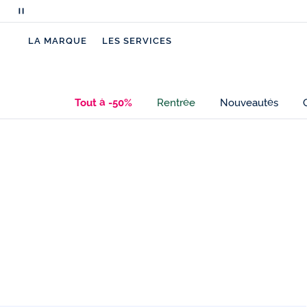
Mettre
en
LA MARQUE
LES SERVICES
pause
le
défilement
des
Tout à -50%
Rentrée
Nouveautés
messages