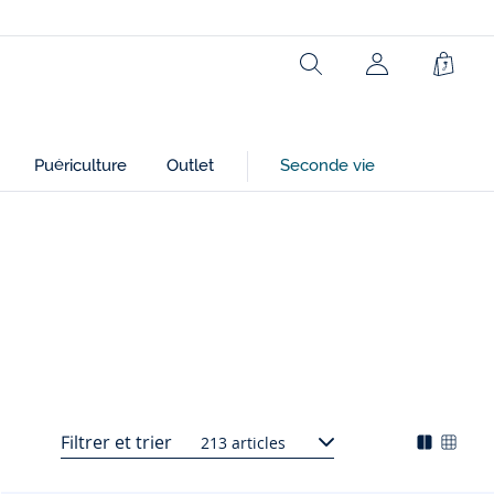
Rechercher
Mon
Panie
compte
(non
connecté)
Puériculture
Outlet
Seconde vie
Filtrer et trier
213 articles
Mode
Chan
d'affich
l'affi