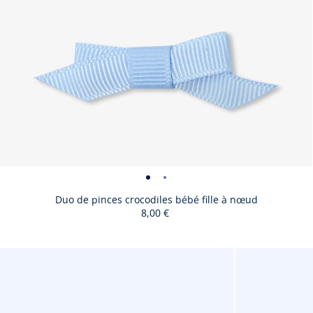
Duo
Duo
de
de
Duo de pinces crocodiles bébé fille à nœud
8,00 €
pinces
pinces
crocodiles
crocodiles
bébé
bébé
Taille
Duo
TU
fille
fille
disponible
de
à
à
pinces
nœud
nœud
crocodiles
-
-