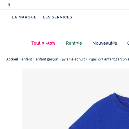
Mettre
en
LA MARQUE
LES SERVICES
pause
le
défilement
des
Tout à -50%
Rentrée
Nouveautés
messages
Accueil
enfant
enfant garçon
pyjama et nuit
Pyjashort enfant garçon 