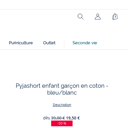
Rechercher
Panie
Puériculture
Outlet
Seconde vie
Pyjashort enfant garçon en coton -
bleu/blanc
Description
dès
39,00 €
19,50 €
-50 %