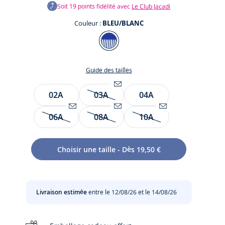
Soit
19
points fidélité avec
Le Club Jacadi
Couleur :
BLEU/BLANC
Couleur
BLEU/BLANC
Guide des tailles
Taille
02A
03A
04A
Être
te
alerté(e)
te
06A
08A
10A
Être
par
Être
Être
alerté(e)
email
alerté(e)
alerté(e)
t
par
lorsque
par
par
Choisir une taille - Dès 19,50 €
email
l’article
email
email
lorsque
sera
lorsque
lorsque
l’article
de
l’article
l’article
sera
nouveau
sera
sera
Livraison estimée
entre le 12/08/26 et le 14/08/26
de
disponible
de
de
nouveau
:
nouveau
nouveau
disponible
03A
disponible
disponible