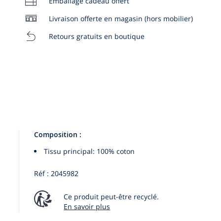
Emballage cadeau offert
:
:
:
06A
08A
10A
Livraison offerte en magasin (hors mobilier)
Retours gratuits en boutique
Composition :
Tissu principal: 100% coton
Réf : 2045982
Ce produit peut-être recyclé.
En savoir plus