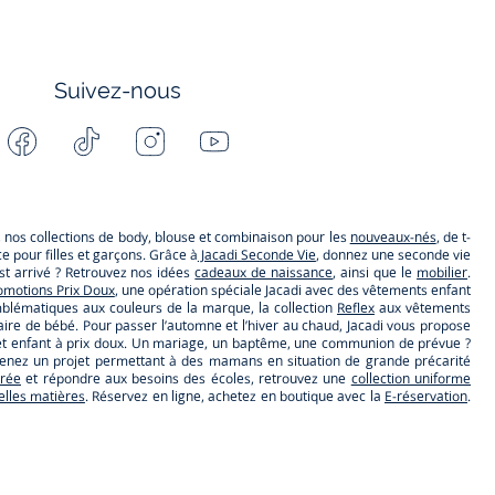
Suivez-nous
Facebook
Tiktok
Instagram
Youtube
-
-
-
-
Jacadi
Jacadi
Jacadi
Jacadi
Paris
Paris
Paris
Paris
s, nos collections de body, blouse et combinaison pour les
nouveaux-nés
, de t-
 pour filles et garçons. Grâce à
Jacadi Seconde Vie
, donnez une seconde vie
t arrivé ? Retrouvez nos idées
cadeaux de naissance
, ainsi que le
mobilier
.
omotions Prix Doux
, une opération spéciale Jacadi avec des vêtements enfant
lématiques aux couleurs de la marque, la collection
Reflex
aux vêtements
ire de bébé. Pour passer l’automne et l’hiver au chaud, Jacadi vous propose
ébé et enfant à prix doux. Un mariage, un baptême, une communion de prévue ?
utenez un projet permettant à des mamans en situation de grande précarité
trée
et répondre aux besoins des écoles, retrouvez une
collection uniforme
belles matières
. Réservez en ligne, achetez en boutique avec la
E-réservation
.