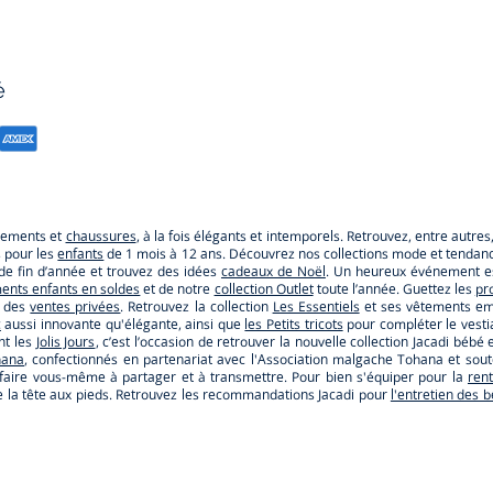
é
êtements et
chaussures
, à la fois élégants et intemporels. Retrouvez, entre autre
s pour les
enfants
de 1 mois à 12 ans. Découvrez nos collections mode et tendance
e de fin d’année et trouvez des idées
cadeaux de Noël
. Un heureux événement es
ents enfants en soldes
et de notre
collection Outlet
toute l’année. Guettez les
pr
r des
ventes privées
. Retrouvez la collection
Les Essentiels
et ses vêtements emb
c
aussi innovante qu'élégante, ainsi que
les Petits tricots
pour compléter le vestia
nt les
Jolis Jours
, c’est l’occasion de retrouver la nouvelle collection Jacadi b
hana
, confectionnés en partenariat avec l'Association malgache Tohana et so
faire vous-même à partager et à transmettre. Pour bien s'équiper pour la
ren
s de la tête aux pieds. Retrouvez les recommandations Jacadi pour
l'entretien des 