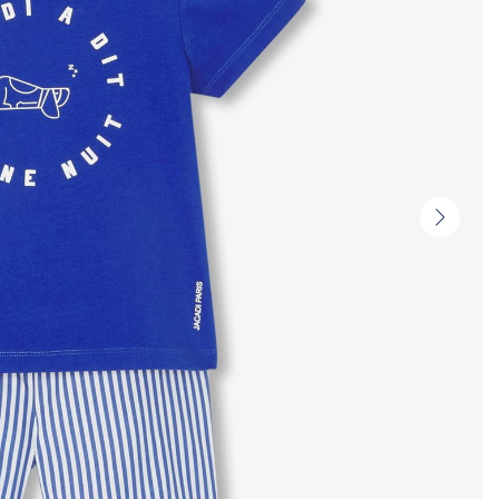
Vignet
suivan
-
Produi