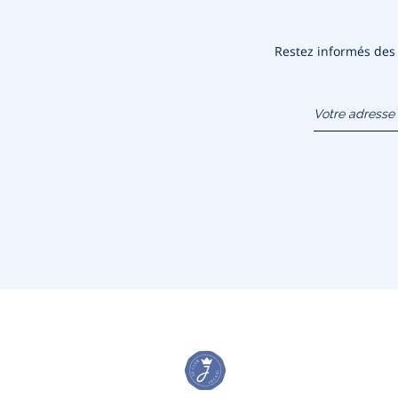
Restez informés des n
Votre adresse 
(exemple :
jacquesadit@