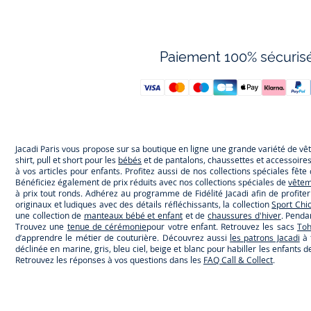
Paiement 100% sécuris
Jacadi Paris vous propose sur sa boutique en ligne une grande variété de v
shirt, pull et short pour les
bébés
et de pantalons, chaussettes et accessoire
à vos articles pour enfants. Profitez aussi de nos collections spéciales fêt
Bénéficiez également de prix réduits avec nos collections spéciales de
vêtem
à prix tout ronds. Adhérez au programme de Fidélité Jacadi afin de profite
originaux et ludiques avec des détails réfléchissants, la collection
Sport Chi
une collection de
manteaux bébé et enfant
et de
chaussures d'hiver
. Penda
Trouvez une
tenue de cérémonie
pour votre enfant. Retrouvez les sacs
To
d’apprendre le métier de couturière. Découvrez aussi
les patrons Jacadi
à 
déclinée en marine, gris, bleu ciel, beige et blanc pour habiller les enfant
Retrouvez les réponses à vos questions dans les
FAQ Call & Collect
.