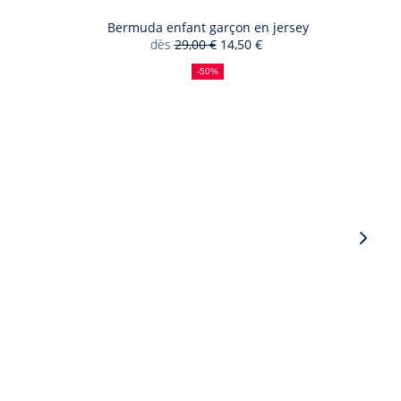
Bermuda enfant garçon en jersey
dès
29,00 €
14,50 €
50
Ancien
Nouveau
%
prix
prix
-50%
de
:
:
réduction
Vigne
suiva
-
Produ
du
look