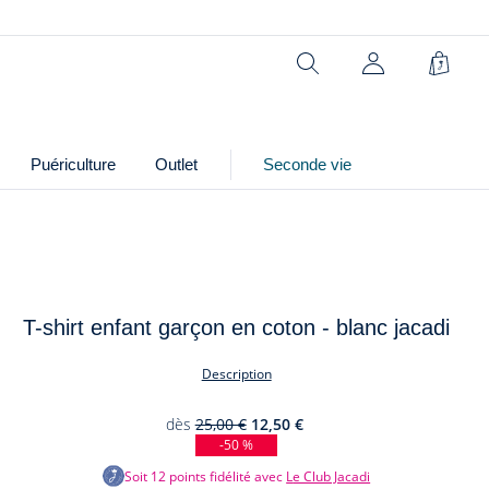
Réf : 2045805
Rechercher
Panie
Ce produit peut-être recyclé.
En savoir plus
Puériculture
Outlet
Seconde vie
T-shirt enfant garçon en coton - blanc jacadi
Description
dès
25,00 €
12,50 €
-50 %
Soit
12
points fidélité avec
Le Club Jacadi