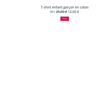
T-shirt enfant garçon en coton
dès
25,00 €
12,50 €
50
Ancien
Nouveau
%
prix
prix
-50%
de
:
:
réduction