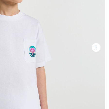
Vignet
suivan
-
Produi