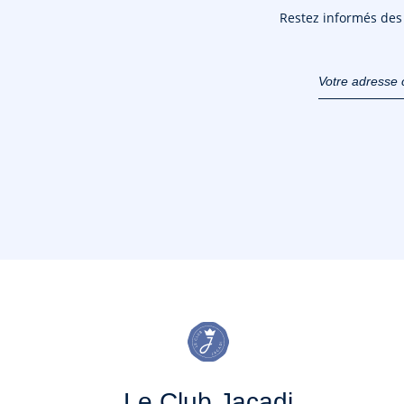
Restez informés des n
Votre adresse 
(exemple :
jacquesadit@
Le Club Jacadi