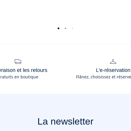
-
-
-
-
-
-
vue
vue
vue
vue
vue
vue
01
02
03
04
05
06
vraison et les retours
L'e-réservation
ratuits en boutique
Flânez, choisissez et réserv
La newsletter