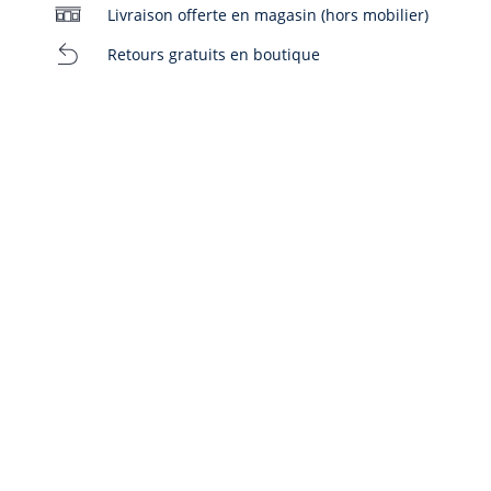
08A
10A
12A
Livraison offerte en magasin (hors mobilier)
Retours gratuits en boutique