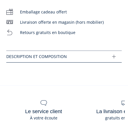
-
Chemise à col Claudine en popeline
-
Poches plaquées
Emballage cadeau offert
-
Ouverture boutonnée
Livraison offerte en magasin (hors mobilier)
-
Pantalon taille élastiquée
Retours gratuits en boutique
Coton labellisé issu de l’agriculture biologique
Composition :
Réf : 2045754
Ce produit peut-être recyclé.
En savoir plus
Le service client
La livraison e
À votre écoute
gratuits en