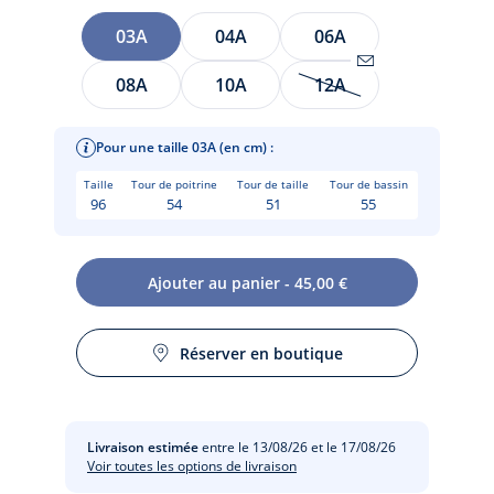
Taille
03A
04A
06A
08A
10A
12A
Être
alerté(e)
par
Pour une taille 03A (en cm) :
email
Taille
Tour de poitrine
Tour de taille
Tour de bassin
lorsque
96
54
51
55
l’article
sera
de
Ajouter au panier - 45,00 €
nouveau
disponible
Ce pyjama enfant fille en coton interlock imprimé de fleurs
:
Réserver en boutique
accompagnera les nuits printanières avec douceur et poésie.
12A
Composé d'une chemise boutonnée à col Claudine en popeline
et d'un pantalon à taille élastiquée, les petites filles aimeront le
porter après le bain et pour flâner le dimanche matin.
Livraison estimée
entre le 13/08/26 et le 17/08/26
Voir toutes les options de livraison
-
Pyjama fille 100 % interlock de coton biologique