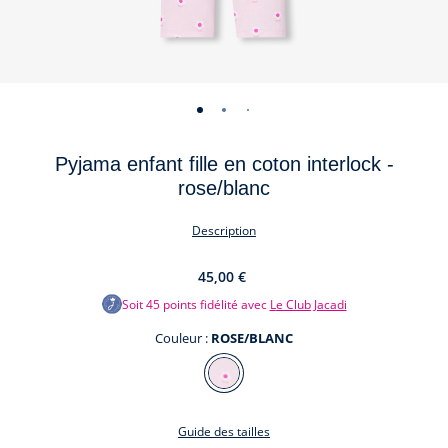
-
-
-
-
-
vue
vue
vue
vue
vue
Pyjama enfant fille en coton interlock -
01
02
03
04
05
rose/blanc
Description
45,00 €
Soit
45
points fidélité avec
Le Club Jacadi
Couleur :
ROSE/BLANC
Couleur
ROSE/BLANC
Guide des tailles