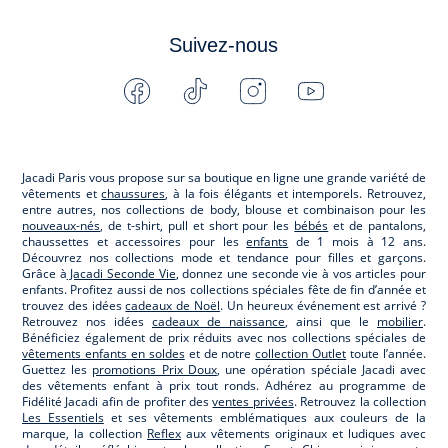
Suivez-nous
Facebook
Tiktok
Instagram
Youtube
-
-
-
-
Jacadi
Jacadi
Jacadi
Jacadi
Paris
Paris
Paris
Paris
Jacadi Paris vous propose sur sa boutique en ligne une grande variété de
vêtements et
chaussures
, à la fois élégants et intemporels. Retrouvez,
entre autres, nos collections de body, blouse et combinaison pour les
nouveaux-nés
, de t-shirt, pull et short pour les
bébés
et de pantalons,
chaussettes et accessoires pour les
enfants
de 1 mois à 12 ans.
Découvrez nos collections mode et tendance pour filles et garçons.
Grâce à
Jacadi Seconde Vie
, donnez une seconde vie à vos articles pour
enfants. Profitez aussi de nos collections spéciales fête de fin d’année et
trouvez des idées
cadeaux de Noël
. Un heureux événement est arrivé ?
Retrouvez nos idées
cadeaux de naissance
, ainsi que le
mobilier
.
Bénéficiez également de prix réduits avec nos collections spéciales de
vêtements enfants en soldes
et de notre
collection Outlet
toute l’année.
Guettez les
promotions Prix Doux
, une opération spéciale Jacadi avec
des vêtements enfant à prix tout ronds. Adhérez au programme de
Fidélité Jacadi afin de profiter des
ventes privées
. Retrouvez la collection
Les Essentiels
et ses vêtements emblématiques aux couleurs de la
marque, la collection
Reflex
aux vêtements originaux et ludiques avec