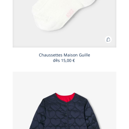
Ajouter
au
panier
Chaussettes Maison Guille
dès
15,00 €
Chausset
Maison
Guille