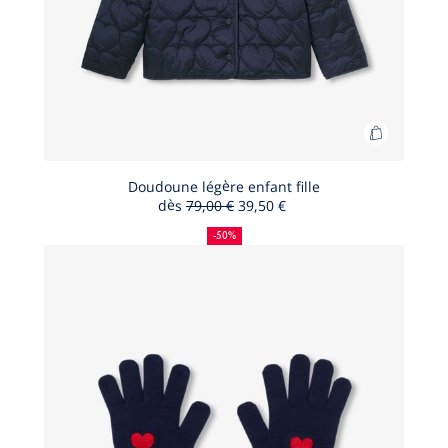
Ajouter
au
panier
Doudoune légère enfant fille
dès
79,00 €
39,50 €
Doudoun
50
Ancien
Nouveau
légère
%
prix
prix
-50%
de
:
:
enfant
réduction
fille