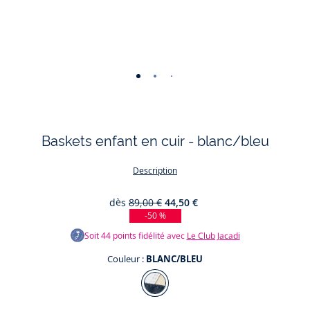
-
-
-
-
-
-
-
-
-
vue
vue
vue
vue
vue
vue
vue
vue
vue
01
02
03
04
05
06
07
08
09
Baskets enfant en cuir - blanc/bleu
Description
dès
89,00 €
44,50 €
-50 %
Soit
44
points fidélité avec
Le Club Jacadi
Couleur :
BLANC/BLEU
Couleur
BLANC/BLEU