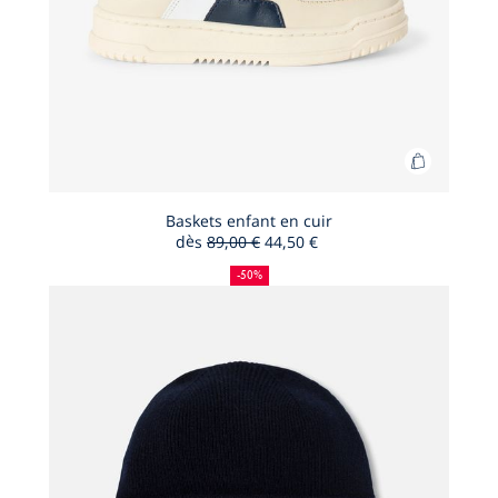
Ajouter
au
panier
Baskets enfant en cuir
dès
89,00 €
44,50 €
Baskets
50
Ancien
Nouveau
enfant
%
prix
prix
-50%
de
:
:
en
réduction
cuir