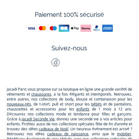
Paiement 100% sécurisé
Suivez-nous
Facebook
Tiktok
Instagram
Youtube
-
-
-
-
Jacadi
Jacadi
Jacadi
Jacadi
Paris
Paris
Paris
Paris
Jacadi Paris vous propose sur sa boutique en ligne une grande variété de
vêtements et
chaussures
, à la fois élégants et intemporels. Retrouvez,
entre autres, nos collections de body, blouse et combinaison pour les
nouveaux-nés
, de t-shirt, pull et short pour les
bébés
et de pantalons,
chaussettes et accessoires pour les
enfants
de 1 mois à 12 ans.
Découvrez nos collections mode et tendance pour filles et garçons.
Grâce à
Jacadi Seconde Vie
, donnez une seconde vie à vos articles pour
enfants. Profitez aussi de nos collections spéciales fête de fin d’année et
trouvez des idées
cadeaux de Noël
. Un heureux événement est arrivé ?
Retrouvez nos idées
cadeaux de naissance
, ainsi que le
mobilier
.
Bénéficiez également de prix réduits avec nos collections spéciales de