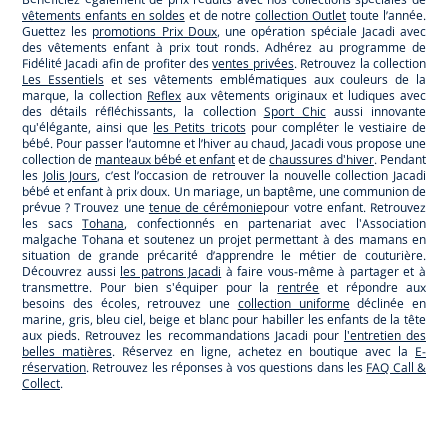
vêtements enfants en soldes
et de notre
collection Outlet
toute l’année.
Guettez les
promotions Prix Doux
, une opération spéciale Jacadi avec
des vêtements enfant à prix tout ronds. Adhérez au programme de
Fidélité Jacadi afin de profiter des
ventes privées
. Retrouvez la collection
Les Essentiels
et ses vêtements emblématiques aux couleurs de la
marque, la collection
Reflex
aux vêtements originaux et ludiques avec
des détails réfléchissants, la collection
Sport Chic
aussi innovante
qu'élégante, ainsi que
les Petits tricots
pour compléter le vestiaire de
bébé. Pour passer l’automne et l’hiver au chaud, Jacadi vous propose une
collection de
manteaux bébé et enfant
et de
chaussures d'hiver
. Pendant
les
Jolis Jours
, c’est l’occasion de retrouver la nouvelle collection Jacadi
bébé et enfant à prix doux. Un mariage, un baptême, une communion de
prévue ? Trouvez une
tenue de cérémonie
pour votre enfant. Retrouvez
les sacs
Tohana
, confectionnés en partenariat avec l'Association
malgache Tohana et soutenez un projet permettant à des mamans en
situation de grande précarité d’apprendre le métier de couturière.
Découvrez aussi
les patrons Jacadi
à faire vous-même à partager et à
transmettre. Pour bien s'équiper pour la
rentrée
et répondre aux
besoins des écoles, retrouvez une
collection uniforme
déclinée en
marine, gris, bleu ciel, beige et blanc pour habiller les enfants de la tête
aux pieds. Retrouvez les recommandations Jacadi pour
l'entretien des
belles matières
. Réservez en ligne, achetez en boutique avec la
E-
réservation
. Retrouvez les réponses à vos questions dans les
FAQ Call &
Collect
.