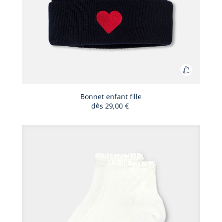
Ajouter
au
panier
Bonnet enfant fille
dès
29,00 €
Bonnet
enfant
fille