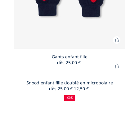
Ajouter
au
panier
Gants enfant fille
dès
25,00 €
Gants
Ajouter
enfant
au
fille
panier
Snood enfant fille doublé en micropolaire
dès
25,00 €
12,50 €
Snood
50
Ancien
Nouveau
enfant
%
prix
prix
-50%
de
:
:
fille
réduction
doublé
en
micropola