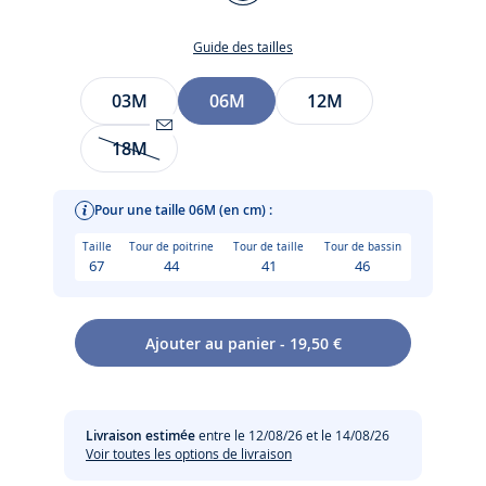
JAUNE/BLANC
Guide des tailles
Taille
03M
06M
12M
18M
Être
alerté(e)
par
Pour une taille 06M (en cm) :
email
Taille
Tour de poitrine
Tour de taille
Tour de bassin
lorsque
67
44
41
46
l’article
sera
Cette saison, la salopette bébé en popeline cultive une
de
Ajouter au panier - 19,50 €
allure rétro à souhait. Proposée dans une version vichy
nouveau
Entretien :
jaune et blanc pour un look modernisé, elle est doublée en
disponible
popeline et s'ouvre aux bretelles et à l’entrejambe pour
:
faciliter l'habillage. Un modèle chic et facile à vivre à
18M
Pas de pressing
Livraison estimée
entre le 12/08/26 et le 14/08/26
coordonner à un body et un chapeau pour les vacances ou
Voir toutes les options de livraison
une occasion spéciale.
Lavage à 30 °