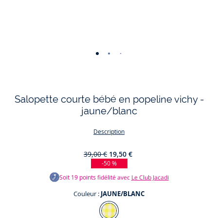
-
-
-
-
-
vue
vue
vue
vue
vue
01
02
03
04
05
Salopette courte bébé en popeline vichy -
jaune/blanc
Description
39,00 €
19,50 €
-50 %
Soit
19
points fidélité avec
Le Club Jacadi
Couleur :
JAUNE/BLANC
Couleur