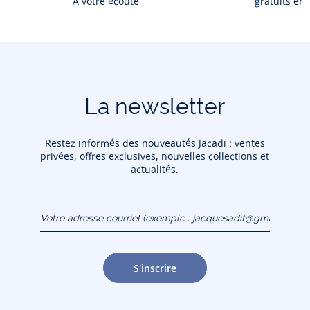
À votre écoute
gratuits en
La newsletter
Restez informés des nouveautés Jacadi : ventes
privées, offres exclusives, nouvelles collections et
actualités.
Votre adresse courriel
(exemple :
jacquesadit@gmail.com)
S'inscrire