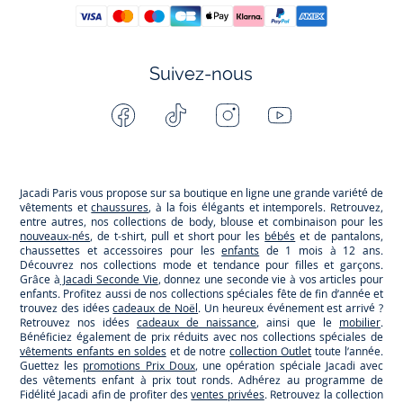
Suivez-nous
Facebook
Tiktok
Instagram
Youtube
-
-
-
-
Jacadi
Jacadi
Jacadi
Jacadi
Paris
Paris
Paris
Paris
Jacadi Paris vous propose sur sa boutique en ligne une grande variété de
vêtements et
chaussures
, à la fois élégants et intemporels. Retrouvez,
entre autres, nos collections de body, blouse et combinaison pour les
nouveaux-nés
, de t-shirt, pull et short pour les
bébés
et de pantalons,
chaussettes et accessoires pour les
enfants
de 1 mois à 12 ans.
Découvrez nos collections mode et tendance pour filles et garçons.
Grâce à
Jacadi Seconde Vie
, donnez une seconde vie à vos articles pour
enfants. Profitez aussi de nos collections spéciales fête de fin d’année et
trouvez des idées
cadeaux de Noël
. Un heureux événement est arrivé ?
Retrouvez nos idées
cadeaux de naissance
, ainsi que le
mobilier
.
Bénéficiez également de prix réduits avec nos collections spéciales de
vêtements enfants en soldes
et de notre
collection Outlet
toute l’année.
Guettez les
promotions Prix Doux
, une opération spéciale Jacadi avec
des vêtements enfant à prix tout ronds. Adhérez au programme de
Fidélité Jacadi afin de profiter des
ventes privées
. Retrouvez la collection