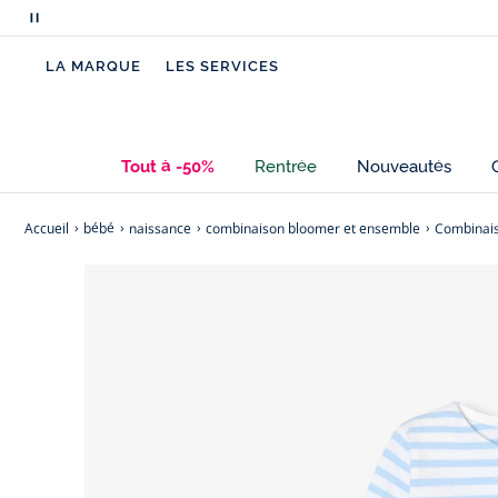
Mettre
en
LA MARQUE
LES SERVICES
pause
le
défilement
des
Tout à -50%
Rentrée
Nouveautés
messages
Accueil
bébé
naissance
combinaison bloomer et ensemble
Combinais