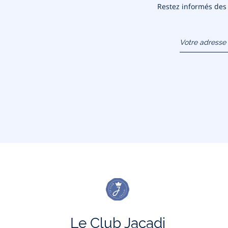
Restez informés des n
Votre adresse 
(exemple :
jacquesadit@
Le Club Jacadi