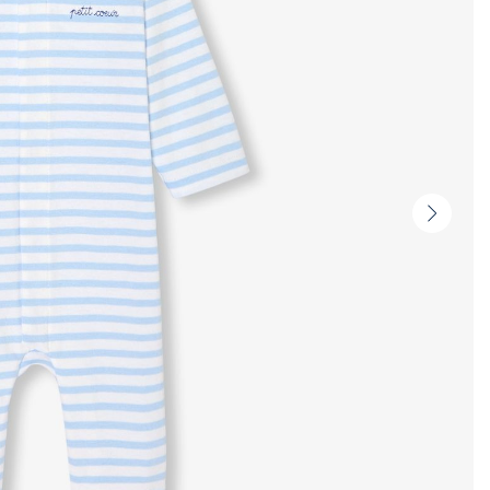
Vignet
suivan
-
Produi