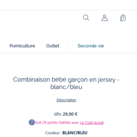
Rechercher
Panie
Puériculture
Outlet
Seconde vie
Combinaison bébé garçon en jersey -
blanc/bleu
Description
dès
29,00 €
Soit
29
points fidélité avec
Le Club Jacadi
Couleur :
BLANC/BLEU