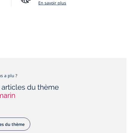
En savoir plus
s a plu ?
 articles du thème
marin
les du thème