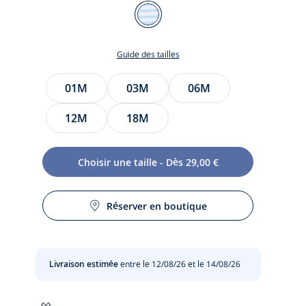
Couleur
BLANC/BLEU
Guide des tailles
Taille
01M
03M
06M
12M
18M
te
te
Choisir une taille - Dès 29,00 €
t
Réserver en boutique
Livraison estimée
entre le 12/08/26 et le 14/08/26