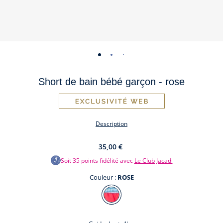
-
-
-
vue
vue
vue
Short de bain bébé garçon - rose
01
02
03
Description
35,00 €
Soit
35
points fidélité avec
Le Club Jacadi
Couleur :
ROSE
Couleur
ROSE