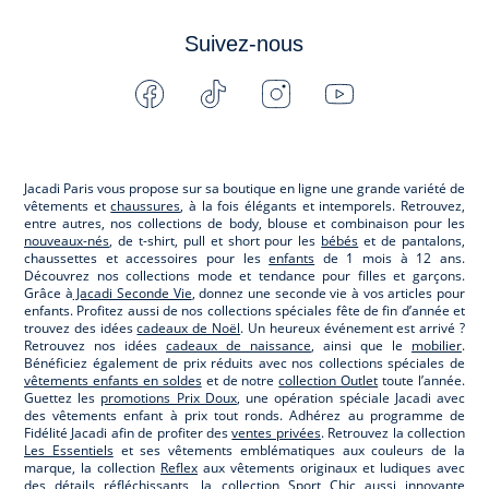
Suivez-nous
Facebook
Tiktok
Instagram
Youtube
-
-
-
-
Jacadi
Jacadi
Jacadi
Jacadi
Paris
Paris
Paris
Paris
Jacadi Paris vous propose sur sa boutique en ligne une grande variété de
vêtements et
chaussures
, à la fois élégants et intemporels. Retrouvez,
entre autres, nos collections de body, blouse et combinaison pour les
nouveaux-nés
, de t-shirt, pull et short pour les
bébés
et de pantalons,
chaussettes et accessoires pour les
enfants
de 1 mois à 12 ans.
Découvrez nos collections mode et tendance pour filles et garçons.
Grâce à
Jacadi Seconde Vie
, donnez une seconde vie à vos articles pour
enfants. Profitez aussi de nos collections spéciales fête de fin d’année et
trouvez des idées
cadeaux de Noël
. Un heureux événement est arrivé ?
Retrouvez nos idées
cadeaux de naissance
, ainsi que le
mobilier
.
Bénéficiez également de prix réduits avec nos collections spéciales de
vêtements enfants en soldes
et de notre
collection Outlet
toute l’année.
Guettez les
promotions Prix Doux
, une opération spéciale Jacadi avec
des vêtements enfant à prix tout ronds. Adhérez au programme de
Fidélité Jacadi afin de profiter des
ventes privées
. Retrouvez la collection
Les Essentiels
et ses vêtements emblématiques aux couleurs de la
marque, la collection
Reflex
aux vêtements originaux et ludiques avec
des détails réfléchissants, la collection
Sport Chic
aussi innovante