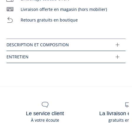
Chlore interdit
- Slip intégré en maille confortable permettant un séchage
Livraison offerte en magasin (hors mobilier)
rapide
Pas de repassage
Composition :
Retours gratuits en boutique
Tissu principal: 100% polyester
Pas de pressing
Réf : 2042292
Ce produit peut-être recyclé.
En savoir plus
Le service client
La livraison e
À votre écoute
gratuits en