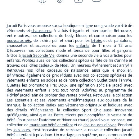
-
-
-
-
Jacadi
Jacadi
Jacadi
Jacadi
Paris
Paris
Paris
Paris
Jacadi Paris vous propose sur sa boutique en ligne une grande variété de
vêtements et
chaussures
, à la fois élégants et intemporels. Retrouvez,
entre autres, nos collections de body, blouse et combinaison pour les
nouveaux-nés
, de t-shirt, pull et short pour les
bébés
et de pantalons,
chaussettes et accessoires pour les
enfants
de 1 mois à 12 ans.
Découvrez nos collections mode et tendance pour filles et garçons.
Grâce à
Jacadi Seconde Vie
, donnez une seconde vie à vos articles pour
enfants. Profitez aussi de nos collections spéciales fête de fin d’année et
trouvez des idées
cadeaux de Noël
. Un heureux événement est arrivé ?
Retrouvez nos idées
cadeaux de naissance
, ainsi que le
mobilier
.
Bénéficiez également de prix réduits avec nos collections spéciales de
vêtements enfants en soldes
et de notre
collection Outlet
toute l’année.
Guettez les
promotions Prix Doux
, une opération spéciale Jacadi avec
des vêtements enfant à prix tout ronds. Adhérez au programme de
Fidélité Jacadi afin de profiter des
ventes privées
. Retrouvez la collection
Les Essentiels
et ses vêtements emblématiques aux couleurs de la
marque, la collection
Reflex
aux vêtements originaux et ludiques avec
des détails réfléchissants, la collection
Sport Chic
aussi innovante
qu'élégante, ainsi que
les Petits tricots
pour compléter le vestiaire de
bébé. Pour passer l’automne et l’hiver au chaud, Jacadi vous propose une
collection de
manteaux bébé et enfant
et de
chaussures d'hiver
. Pendant
les
Jolis Jours
, c’est l’occasion de retrouver la nouvelle collection Jacadi
bébé et enfant à prix doux. Un mariage, un baptême, une communion de