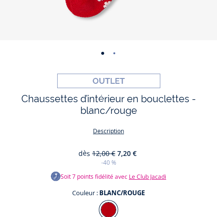
-
-
vue
vue
01
02
Chaussettes d’intérieur en bouclettes -
blanc/rouge
Description
dès
12,00 €
7,20 €
-40 %
Soit
7
points fidélité avec
Le Club Jacadi
Couleur :
BLANC/ROUGE
Couleur