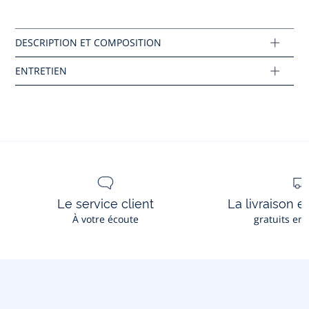
Pas de repassage
Ce produit peut-être recyclé.
En savoir plus
Le service client
La livraison e
À votre écoute
gratuits en