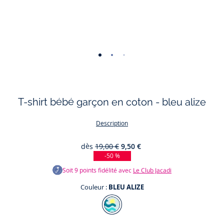
-
-
-
-
vue
vue
vue
vue
01
02
03
04
T-shirt bébé garçon en coton - bleu alize
Description
dès
19,00 €
9,50 €
-50 %
Soit
9
points fidélité avec
Le Club Jacadi
Couleur :
BLEU ALIZE
Couleur
BLEU