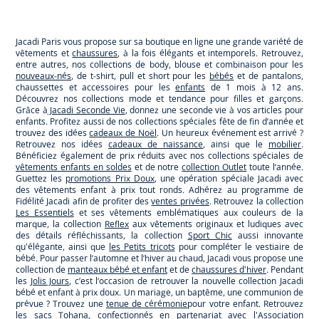
Jacadi
Jacadi
Jacadi
Jacadi
Paris
Paris
Paris
Paris
Jacadi Paris vous propose sur sa boutique en ligne une grande variété de
vêtements et
chaussures
, à la fois élégants et intemporels. Retrouvez,
entre autres, nos collections de body, blouse et combinaison pour les
nouveaux-nés
, de t-shirt, pull et short pour les
bébés
et de pantalons,
chaussettes et accessoires pour les
enfants
de 1 mois à 12 ans.
Découvrez nos collections mode et tendance pour filles et garçons.
Grâce à
Jacadi Seconde Vie
, donnez une seconde vie à vos articles pour
enfants. Profitez aussi de nos collections spéciales fête de fin d’année et
trouvez des idées
cadeaux de Noël
. Un heureux événement est arrivé ?
Retrouvez nos idées
cadeaux de naissance
, ainsi que le
mobilier
.
Bénéficiez également de prix réduits avec nos collections spéciales de
vêtements enfants en soldes
et de notre
collection Outlet
toute l’année.
Guettez les
promotions Prix Doux
, une opération spéciale Jacadi avec
des vêtements enfant à prix tout ronds. Adhérez au programme de
Fidélité Jacadi afin de profiter des
ventes privées
. Retrouvez la collection
Les Essentiels
et ses vêtements emblématiques aux couleurs de la
marque, la collection
Reflex
aux vêtements originaux et ludiques avec
des détails réfléchissants, la collection
Sport Chic
aussi innovante
qu'élégante, ainsi que
les Petits tricots
pour compléter le vestiaire de
bébé. Pour passer l’automne et l’hiver au chaud, Jacadi vous propose une
collection de
manteaux bébé et enfant
et de
chaussures d'hiver
. Pendant
les
Jolis Jours
, c’est l’occasion de retrouver la nouvelle collection Jacadi
bébé et enfant à prix doux. Un mariage, un baptême, une communion de
prévue ? Trouvez une
tenue de cérémonie
pour votre enfant. Retrouvez
les sacs
Tohana
, confectionnés en partenariat avec l'Association