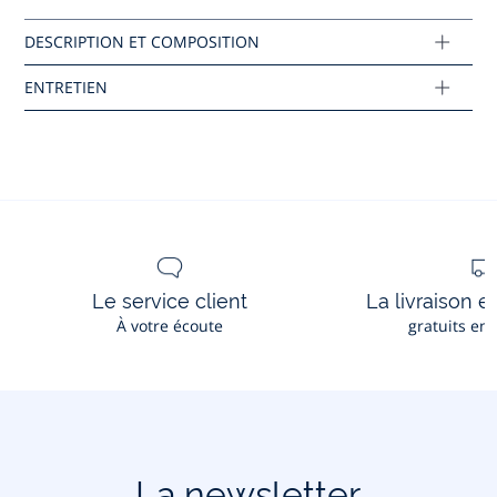
Composition :
Tissu principal: 100% coton
Réf : 2045795
Ce produit peut-être recyclé.
En savoir plus
Le service client
La livraison e
À votre écoute
gratuits en
La newsletter