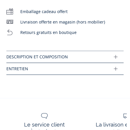
-
Manches courtes
-
Animation stylisée
Emballage cadeau offert
Chlore interdit
-
Ouverture pressionnée à l'épaule
Livraison offerte en magasin (hors mobilier)
Repassage faible
Retours gratuits en boutique
Coton labellisé issu de l’agriculture biologique
Pas de sèche-linge
Composition :
Tissu principal: 100% coton
Réf : 2045795
Ce produit peut-être recyclé.
En savoir plus
Le service client
La livraison e