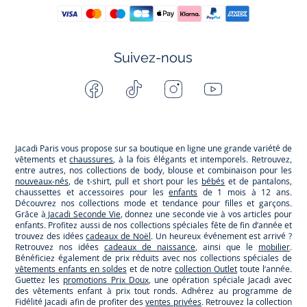
Suivez-nous
Facebook
Tiktok
Instagram
Youtube
-
-
-
-
Jacadi
Jacadi
Jacadi
Jacadi
Paris
Paris
Paris
Paris
Jacadi Paris vous propose sur sa boutique en ligne une grande variété de
vêtements et
chaussures
, à la fois élégants et intemporels. Retrouvez,
entre autres, nos collections de body, blouse et combinaison pour les
nouveaux-nés
, de t-shirt, pull et short pour les
bébés
et de pantalons,
chaussettes et accessoires pour les
enfants
de 1 mois à 12 ans.
Découvrez nos collections mode et tendance pour filles et garçons.
Grâce à
Jacadi Seconde Vie
, donnez une seconde vie à vos articles pour
enfants. Profitez aussi de nos collections spéciales fête de fin d’année et
trouvez des idées
cadeaux de Noël
. Un heureux événement est arrivé ?
Retrouvez nos idées
cadeaux de naissance
, ainsi que le
mobilier
.
Bénéficiez également de prix réduits avec nos collections spéciales de
vêtements enfants en soldes
et de notre
collection Outlet
toute l’année.
Guettez les
promotions Prix Doux
, une opération spéciale Jacadi avec
des vêtements enfant à prix tout ronds. Adhérez au programme de
Fidélité Jacadi afin de profiter des
ventes privées
. Retrouvez la collection