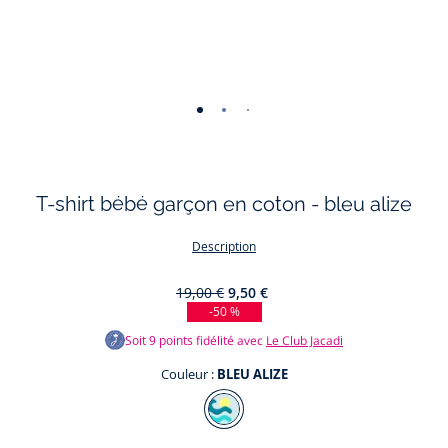
-
-
-
-
vue
vue
vue
vue
01
02
03
04
T-shirt bébé garçon en coton - bleu alize
Description
19,00 €
9,50 €
-50 %
Soit
9
points fidélité avec
Le Club Jacadi
Couleur :
BLEU ALIZE
Couleur
BLEU