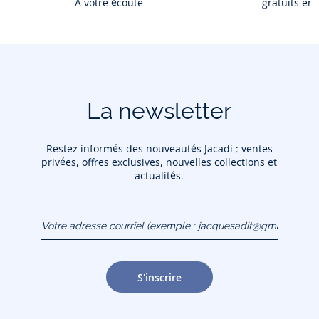
À votre écoute
gratuits en
La newsletter
Restez informés des nouveautés Jacadi : ventes
privées, offres exclusives, nouvelles collections et
actualités.
Votre adresse courriel
(exemple :
jacquesadit@gmail.com)
S'inscrire