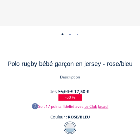
-
-
-
-
vue
vue
vue
vue
01
02
03
04
Polo rugby bébé garçon en jersey - rose/bleu
Description
dès
35,00 €
17,50 €
-50 %
Soit
17
points fidélité avec
Le Club Jacadi
Couleur :
ROSE/BLEU
Couleur
ROSE/BLEU