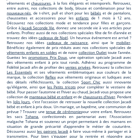
vêtements et
chaussures
, à la fois élégants et intemporels. Retrouvez,
entre autres, nos collections de body, blouse et combinaison pour les
nouveaux-nés
, de t-shirt, pull et short pour les
bébés
et de pantalons,
chaussettes et accessoires pour les
enfants
de 1 mois à 12 ans.
Découvrez nos collections mode et tendance pour filles et garçons.
Grâce à
Jacadi Seconde Vie
, donnez une seconde vie à vos articles pour
enfants. Profitez aussi de nos collections spéciales fête de fin d’année et
trouvez des idées
cadeaux de Noël
. Un heureux événement est arrivé ?
Retrouvez nos idées
cadeaux de naissance
, ainsi que le
mobilier
.
Bénéficiez également de prix réduits avec nos collections spéciales de
vêtements enfants en soldes
et de notre
collection Outlet
toute l’année.
Guettez les
promotions Prix Doux
, une opération spéciale Jacadi avec
des vêtements enfant à prix tout ronds. Adhérez au programme de
Fidélité Jacadi afin de profiter des
ventes privées
. Retrouvez la collection
Les Essentiels
et ses vêtements emblématiques aux couleurs de la
marque, la collection
Reflex
aux vêtements originaux et ludiques avec
des détails réfléchissants, la collection
Sport Chic
aussi innovante
qu'élégante, ainsi que
les Petits tricots
pour compléter le vestiaire de
bébé. Pour passer l’automne et l’hiver au chaud, Jacadi vous propose une
collection de
manteaux bébé et enfant
et de
chaussures d'hiver
. Pendant
les
Jolis Jours
, c’est l’occasion de retrouver la nouvelle collection Jacadi
bébé et enfant à prix doux. Un mariage, un baptême, une communion de
prévue ? Trouvez une
tenue de cérémonie
pour votre enfant. Retrouvez
les sacs
Tohana
, confectionnés en partenariat avec l'Association
malgache Tohana et soutenez un projet permettant à des mamans en
situation de grande précarité d’apprendre le métier de couturière.
Découvrez aussi
les patrons Jacadi
à faire vous-même à partager et à
transmettre. Pour bien s'équiper pour la
rentrée
et répondre aux