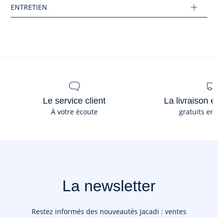
Tissu principal: 100% coton
Réf : 2045303
Ce produit peut-être recyclé.
En savoir plus
Le service client
La livraison e
À votre écoute
gratuits en
La newsletter
Restez informés des nouveautés Jacadi : ventes