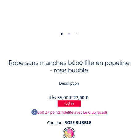
-
-
-
-
-
-
vue
vue
vue
vue
vue
vue
01
02
03
04
05
06
Robe sans manches bébé fille en popeline
- rose bubble
Description
dès
55,00 €
27,50 €
-50 %
Soit
27
points fidélité avec
Le Club Jacadi
Couleur :
ROSE BUBBLE
Couleur