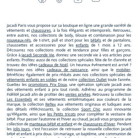
-
-
-
-
Jacadi
Jacadi
Jacadi
Jacadi
Paris
Paris
Paris
Paris
Jacadi Paris vous propose sur sa boutique en ligne une grande variété de
vêtements et
chaussures
, à la fois élégants et intemporels. Retrouvez,
entre autres, nos collections de body, blouse et combinaison pour les
nouveaux-nés
, de t-shirt, pull et short pour les
bébés
et de pantalons,
chaussettes et accessoires pour les
enfants
de 1 mois à 12 ans.
Découvrez nos collections mode et tendance pour filles et garçons.
Grâce à
Jacadi Seconde Vie
, donnez une seconde vie à vos articles pour
enfants. Profitez aussi de nos collections spéciales fête de fin d’année et
trouvez des idées
cadeaux de Noël
. Un heureux événement est arrivé ?
Retrouvez nos idées
cadeaux de naissance
, ainsi que le
mobilier
.
Bénéficiez également de prix réduits avec nos collections spéciales de
vêtements enfants en soldes
et de notre
collection Outlet
toute l’année.
Guettez les
promotions Prix Doux
, une opération spéciale Jacadi avec
des vêtements enfant à prix tout ronds. Adhérez au programme de
Fidélité Jacadi afin de profiter des
ventes privées
. Retrouvez la collection
Les Essentiels
et ses vêtements emblématiques aux couleurs de la
marque, la collection
Reflex
aux vêtements originaux et ludiques avec
des détails réfléchissants, la collection
Sport Chic
aussi innovante
qu'élégante, ainsi que
les Petits tricots
pour compléter le vestiaire de
bébé. Pour passer l’automne et l’hiver au chaud, Jacadi vous propose une
collection de
manteaux bébé et enfant
et de
chaussures d'hiver
. Pendant
les
Jolis Jours
, c’est l’occasion de retrouver la nouvelle collection Jacadi
bébé et enfant à prix doux. Un mariage, un baptême, une communion de