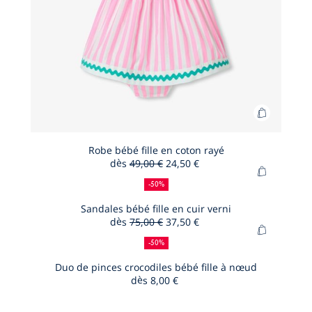
Ajouter
au
panier
Robe bébé fille en coton rayé
dès
49,00 €
24,50 €
Robe
50
Ancien
Nouveau
Ajouter
bébé
%
prix
prix
-50%
au
de
:
:
fille
panier
Sandales bébé fille en cuir verni
réduction
en
dès
75,00 €
37,50 €
Sandales
coton
50
Ancien
Nouveau
Ajouter
bébé
%
prix
prix
rayé
-50%
au
de
:
:
fille
panier
Duo de pinces crocodiles bébé fille à nœud
réduction
en
dès
8,00 €
Duo
cuir
de
verni