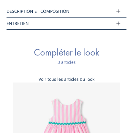
Coton labellisé issu de l’agriculture biologique
Composition :
Tissu principal: 100% coton
Réf : 2045845
Compléter le look
Ce produit peut-être recyclé.
En savoir plus
3 articles
Voir tous les articles du look