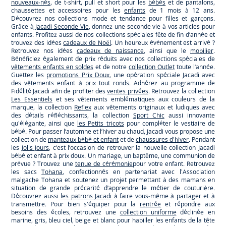
nouveaux-nés
, de t-shirt, pull et short pour les
bébés
et de pantalons,
chaussettes et accessoires pour les
enfants
de 1 mois à 12 ans.
Découvrez nos collections mode et tendance pour filles et garçons.
Grâce à
Jacadi Seconde Vie
, donnez une seconde vie à vos articles pour
enfants. Profitez aussi de nos collections spéciales fête de fin d’année et
trouvez des idées
cadeaux de Noël
. Un heureux événement est arrivé ?
Retrouvez nos idées
cadeaux de naissance
, ainsi que le
mobilier
.
Bénéficiez également de prix réduits avec nos collections spéciales de
vêtements enfants en soldes
et de notre
collection Outlet
toute l’année.
Guettez les
promotions Prix Doux
, une opération spéciale Jacadi avec
des vêtements enfant à prix tout ronds. Adhérez au programme de
Fidélité Jacadi afin de profiter des
ventes privées
. Retrouvez la collection
Les Essentiels
et ses vêtements emblématiques aux couleurs de la
marque, la collection
Reflex
aux vêtements originaux et ludiques avec
des détails réfléchissants, la collection
Sport Chic
aussi innovante
qu'élégante, ainsi que
les Petits tricots
pour compléter le vestiaire de
bébé. Pour passer l’automne et l’hiver au chaud, Jacadi vous propose une
collection de
manteaux bébé et enfant
et de
chaussures d'hiver
. Pendant
les
Jolis Jours
, c’est l’occasion de retrouver la nouvelle collection Jacadi
bébé et enfant à prix doux. Un mariage, un baptême, une communion de
prévue ? Trouvez une
tenue de cérémonie
pour votre enfant. Retrouvez
les sacs
Tohana
, confectionnés en partenariat avec l'Association
malgache Tohana et soutenez un projet permettant à des mamans en
situation de grande précarité d’apprendre le métier de couturière.
Découvrez aussi
les patrons Jacadi
à faire vous-même à partager et à
transmettre. Pour bien s'équiper pour la
rentrée
et répondre aux
besoins des écoles, retrouvez une
collection uniforme
déclinée en
marine, gris, bleu ciel, beige et blanc pour habiller les enfants de la tête