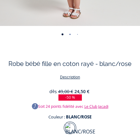
-
-
-
-
-
-
-
-
-
-
vue
vue
vue
vue
vue
vue
vue
vue
vue
vue
01
02
03
04
05
06
07
08
09
010
Robe bébé fille en coton rayé - blanc/rose
Description
dès
49,00 €
24,50 €
-50 %
Soit
24
points fidélité avec
Le Club Jacadi
Couleur :
BLANC/ROSE
Couleur
BLANC/ROSE