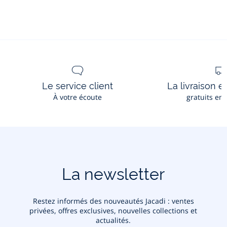
pinces
crocodile
bébé
fille
à
nœud
Le service client
La livraison e
À votre écoute
gratuits en
La newsletter
Restez informés des nouveautés Jacadi : ventes
privées, offres exclusives, nouvelles collections et
actualités.