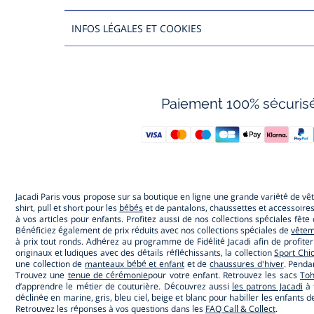
INFOS LÉGALES ET COOKIES
Paiement 100% sécuris
Jacadi Paris vous propose sur sa boutique en ligne une grande variété de v
shirt, pull et short pour les
bébés
et de pantalons, chaussettes et accessoire
à vos articles pour enfants. Profitez aussi de nos collections spéciales fêt
Bénéficiez également de prix réduits avec nos collections spéciales de
vêtem
à prix tout ronds. Adhérez au programme de Fidélité Jacadi afin de profite
originaux et ludiques avec des détails réfléchissants, la collection
Sport Chi
une collection de
manteaux bébé et enfant
et de
chaussures d'hiver
. Penda
Trouvez une
tenue de cérémonie
pour votre enfant. Retrouvez les sacs
To
d’apprendre le métier de couturière. Découvrez aussi
les patrons Jacadi
à 
déclinée en marine, gris, bleu ciel, beige et blanc pour habiller les enfant
Retrouvez les réponses à vos questions dans les
FAQ Call & Collect
.