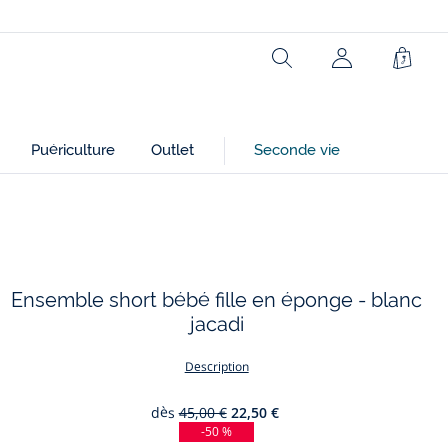
Rechercher
Mon
Panie
compte
(non
connecté)
Puériculture
Outlet
Seconde vie
Ensemble short bébé fille en éponge - blanc
jacadi
Description
dès
45,00 €
22,50 €
-50 %