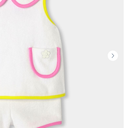
Vignet
suivan
-
Produi