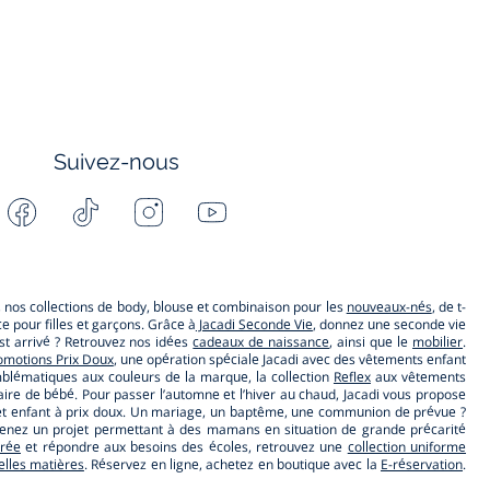
Suivez-nous
Facebook
Tiktok
Instagram
Youtube
-
-
-
-
Jacadi
Jacadi
Jacadi
Jacadi
Paris
Paris
Paris
Paris
s, nos collections de body, blouse et combinaison pour les
nouveaux-nés
, de t-
 pour filles et garçons. Grâce à
Jacadi Seconde Vie
, donnez une seconde vie
t arrivé ? Retrouvez nos idées
cadeaux de naissance
, ainsi que le
mobilier
.
omotions Prix Doux
, une opération spéciale Jacadi avec des vêtements enfant
lématiques aux couleurs de la marque, la collection
Reflex
aux vêtements
ire de bébé. Pour passer l’automne et l’hiver au chaud, Jacadi vous propose
ébé et enfant à prix doux. Un mariage, un baptême, une communion de prévue ?
utenez un projet permettant à des mamans en situation de grande précarité
trée
et répondre aux besoins des écoles, retrouvez une
collection uniforme
belles matières
. Réservez en ligne, achetez en boutique avec la
E-réservation
.