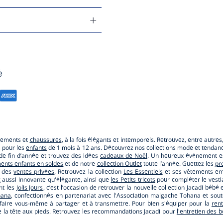
é
êtements et
chaussures
, à la fois élégants et intemporels. Retrouvez, entre autre
s pour les
enfants
de 1 mois à 12 ans. Découvrez nos collections mode et tendance
e de fin d’année et trouvez des idées
cadeaux de Noël
. Un heureux événement es
ents enfants en soldes
et de notre
collection Outlet
toute l’année. Guettez les
pr
r des
ventes privées
. Retrouvez la collection
Les Essentiels
et ses vêtements emb
c
aussi innovante qu'élégante, ainsi que
les Petits tricots
pour compléter le vestia
nt les
Jolis Jours
, c’est l’occasion de retrouver la nouvelle collection Jacadi b
hana
, confectionnés en partenariat avec l'Association malgache Tohana et so
faire vous-même à partager et à transmettre. Pour bien s'équiper pour la
ren
s de la tête aux pieds. Retrouvez les recommandations Jacadi pour
l'entretien des 