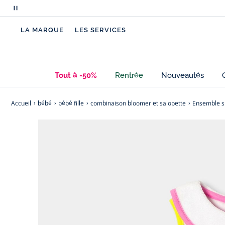
Mettre
en
LA MARQUE
LES SERVICES
pause
le
défilement
des
Tout à -50%
Rentrée
Nouveautés
messages
Accueil
bébé
bébé fille
combinaison bloomer et salopette
Ensemble sh