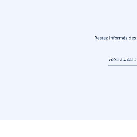
Restez informés des n
Votre adresse 
(exemple :
jacquesadit@