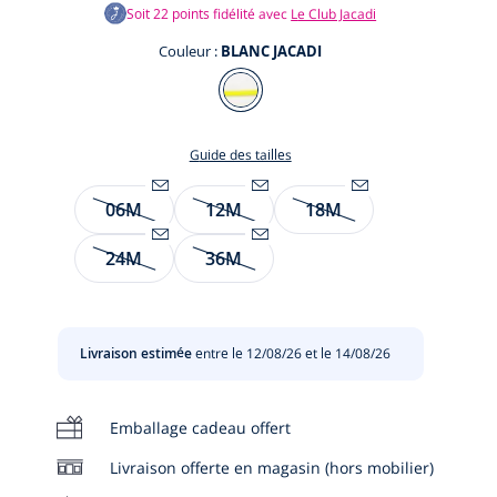
Soit
22
points fidélité avec
Le Club Jacadi
Couleur :
BLANC JACADI
Couleur
BLANC
JACADI
Guide des tailles
Taille
06M
12M
18M
Être
Être
Être
te
alerté(e)
alerté(e)
alerté(e)
te
24M
36M
par
Être
par
Être
par
email
alerté(e)
email
alerté(e)
email
t
lorsque
par
lorsque
par
lorsque
l’article
email
l’article
email
l’article
Livraison estimée
entre le 12/08/26 et le 14/08/26
sera
lorsque
sera
lorsque
sera
de
l’article
de
l’article
de
nouveau
sera
nouveau
sera
nouveau
Emballage cadeau offert
disponible
de
disponible
de
disponible
:
nouveau
:
nouveau
:
Livraison offerte en magasin (hors mobilier)
06M
disponible
12M
disponible
18M